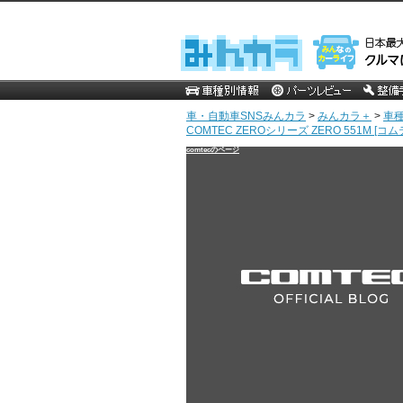
車・自動車SNSみんカラ
>
みんカラ＋
>
車
COMTEC ZEROシリーズ ZERO 551M [コ
comtecのページ