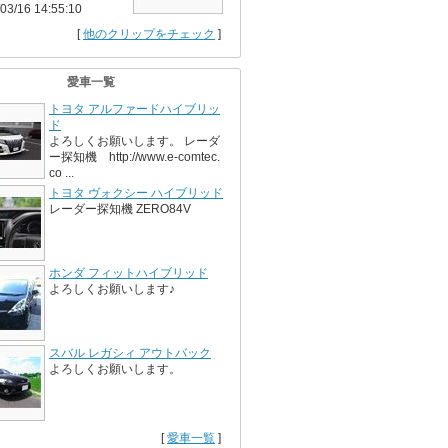
03/16 14:55:10
[
他のクリップをチェック
]
愛車一覧
トヨタ アルファードハイブリッ
ド
よろしくお願いします。 レーダ
ー探知機 http://www.e-comtec.
co ...
トヨタ ヴォクシー ハイブリッド
レーダー探知機 ZERO84V
ホンダ フィットハイブリッド
よろしくお願いします♪
スバル レガシィ アウトバック
よろしくお願いします。
[
愛車一覧
]