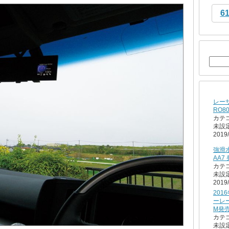
6
レー
RO8
カテ
未設
2019/
強滑
AA7
カテ
未設
2019/
201
ーレー
M発
カテ
未設