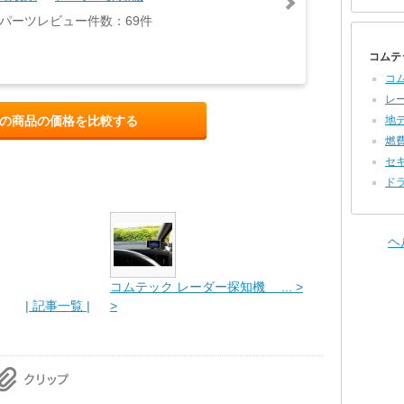
パーツレビュー件数：69件
コムテ
コ
レー
の商品の価格を比較する
地デ
燃費
セキ
ドラ
ヘ
コムテック レーダー探知機 ... >
| 記事一覧 |
>