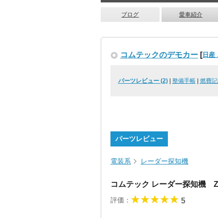
ブログ
愛車紹介
コムテックのデモカー
[
日産
パーツレビュー (2)
|
整備手帳
|
燃費記
パーツレビュー
電装系
レーダー探知機
コムテック レーダー探知機 ZE
評価：
5