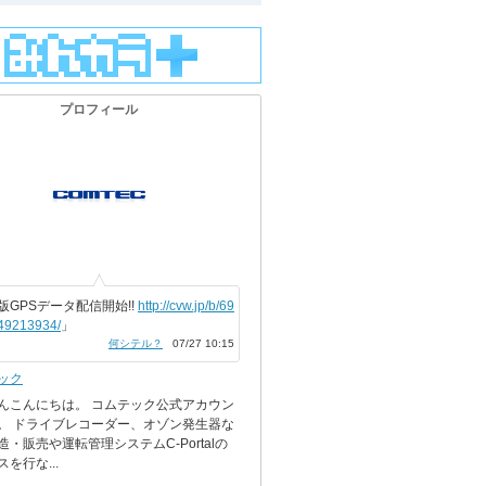
プロフィール
版GPSデータ配信開始!!
http://cvw.jp/b/69
49213934/
」
何シテル？
07/27 10:15
ック
んこんにちは。 コムテック公式アカウン
。 ドライブレコーダー、オゾン発生器な
造・販売や運転管理システムC-Portalの
を行な...