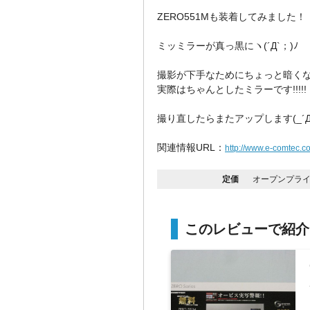
ZERO551Mも装着してみました！
ミッミラーが真っ黒にヽ(´Д`；)ﾉ
撮影が下手なためにちょっと暗く
実際はちゃんとしたミラーです!!!!!
撮り直したらまたアップします(_´Д
関連情報URL：
http://www.e-comtec.c
定価
オープンプラ
このレビューで紹介