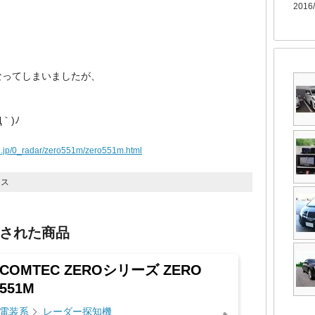
2016/
なってしまいましたが、
｀)ﾉ
o.jp/0_radar/zero551m/zero551m.html
イス
された商品
COMTEC ZEROシリーズ ZERO
551M
電装系
レーダー探知機