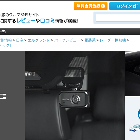
種別情報
>
日産
>
エルグランド
>
パーツレビュー
>
電装系
>
レーダー探知機
>
ムテック]