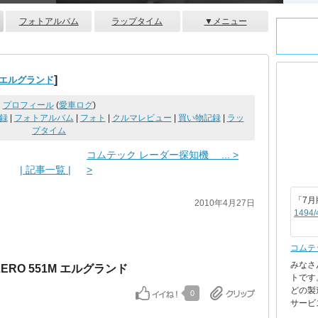
フォトアルバム
ラップタイム
▼メニュー
]
 エルグランド
プロフィール
(
愛車ログ
)
録
|
フォトアルバム
|
フォト
|
クルマレビュー
|
買い物記録
|
ラッ
プタイム
コムテック レーダー探知機 ... >
| 記事一覧 |
>
「7月
2010年4月27日
1494/
コムテ
みなさ
RO 551M エルグランド
トです
どの製
0
サービス