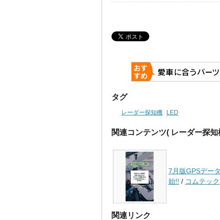
タグ
レーダー探知機
LED
関連コンテンツ
( レーダー探知
7月版GPSデー
始!!
/
コムテック
関連リンク