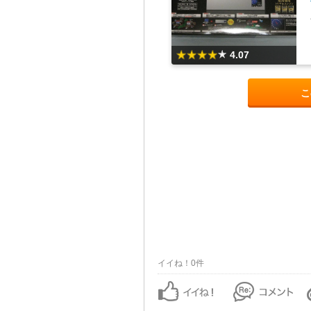
4.07
こ
イイね！0件