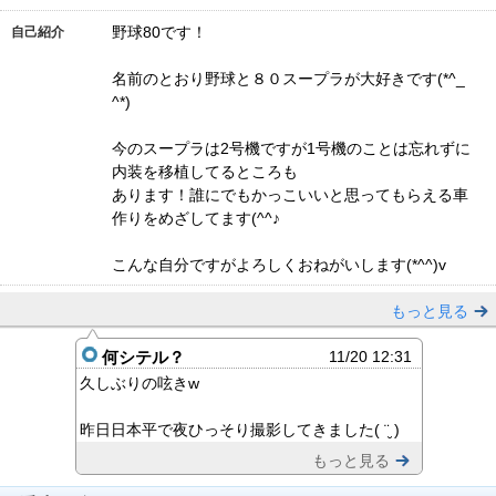
野球80です！
自己紹介
名前のとおり野球と８０スープラが大好きです(*^_
^*)
今のスープラは2号機ですが1号機のことは忘れずに
内装を移植してるところも
あります！誰にでもかっこいいと思ってもらえる車
作りをめざしてます(^^♪
こんな自分ですがよろしくおねがいします(*^^)v
もっと見る
何シテル？
11/20 12:31
久しぶりの呟きw
昨日日本平で夜ひっそり撮影してきました( ¨̮ )
もっと見る