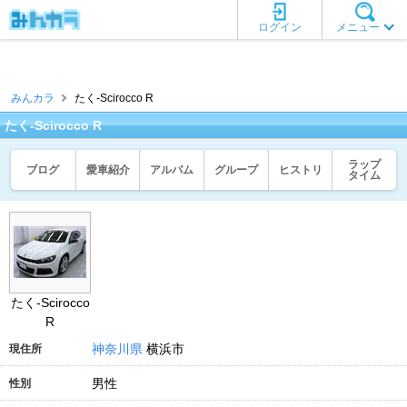
ログイン
メニュー
みんカラ
たく-Scirocco R
たく-Scirocco R
ラップ
ブログ
愛車紹介
アルバム
グループ
ヒストリ
タイム
たく-Scirocco
R
神奈川県
横浜市
現住所
男性
性別