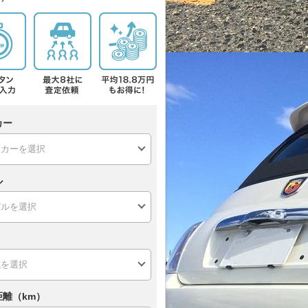
カー
ル
距離（km）