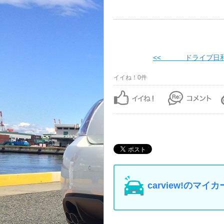
<< ドライブ日
イイね！0件
carview!の