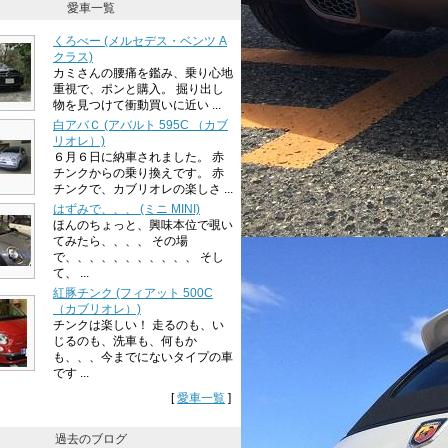
愛車一覧
くろべー (メルセデス・ベンツ A
クラス)
カミさんの腰痛を鑑み、乗り心地
重視で、ポンと購入。 掘り出し
物を見つけて衝動買いに近い ...
白アバＣ (アバルト 595C （カブ
リオレ）)
６月６日に納車されました。 赤
チンクからの乗り換えです。 赤
チンクで、カブリオレの楽しさ ...
はずみで、、、 (ミニ MINI)
ほんのちょっと、興味本位で覗い
てみたら、、、、 その場
で、、、、、、、、、、、 そし
て、 ...
紅豚チンク (フィアット 500C
（カブリオレ）)
チンクは楽しい！ 走るのも、い
じるのも、洗車も、何もか
も、、、今までにないタイプの車
です ...
[
愛車一覧
]
過去のブログ