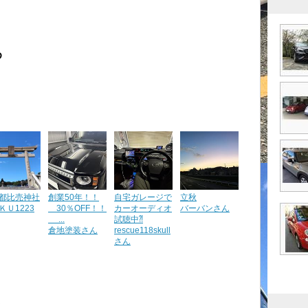
め
都比売神社
創業50年！！
自宅ガレージで
立秋
ＫＵ1223
30％OFF！！
カーオーディオ
バーバンさん
...
試聴中⁈
倉地塗装さん
rescue118skull
さん
ト