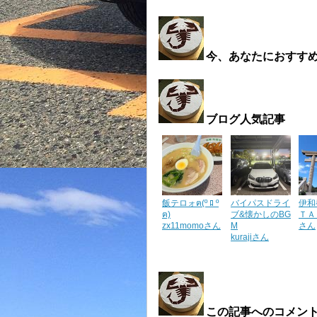
今、あなたにおすす
ブログ人気記事
飯テロォฅ(º ﾛ º
バイパスドライ
伊和
ฅ)
ブ&懐かしのBG
ＴＡ
zx11momoさん
M
さん
kurajiさん
この記事へのコメン