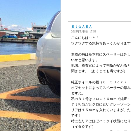
ＢＪ☆ＡＢＡ
2015年5月8日 17:53
こんにちは～＾＾
ワクワクする気持ち良～くわかります
車検の時は基本的にスペーサーは外し
いかと思います。
地域、検査官によって判断が変わると
聞きます。（あくまでも噂ですが）
純正ホイールの幅（６．５Ｊｏｒ７．
オフセットによってスペーサーの厚み
ますね。
私のＢＪ号はフロント６ｍｍで純正１
７Ｊ相当だとクロに近いグレーゾーン
リアは１５ｍｍを入れていますが、た
です！
特に左リアはほぼハミタイ状態になり
（イタＱです）