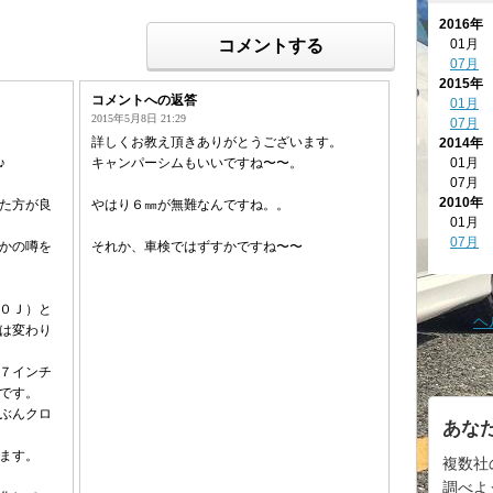
2016年
コメントする
01月
07月
2015年
コメントへの返答
01月
2015年5月8日 21:29
07月
詳しくお教え頂きありがとうございます。
2014年
01月
♪
キャンパーシムもいいですね〜〜。
07月
2010年
た方が良
やはり６㎜が無難なんですね。。
01月
07月
かの噂を
それか、車検ではずすかですね〜〜
０Ｊ）と
ヘ
は変わり
７インチ
です。
ぶんクロ
あな
ます。
複数社
調べよ