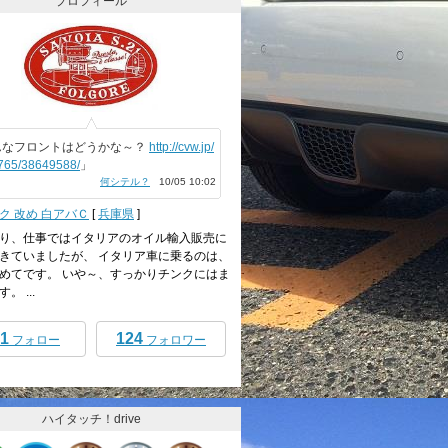
プロフィール
んなフロントはどうかな～？
http://cvw.jp/
765/38649588/
」
何シテル？
10/05 10:02
ク 改め 白アバＣ
[
兵庫県
]
り、仕事ではイタリアのオイル輸入販売に
きていましたが、 イタリア車に乗るのは、
めてです。 いや～、すっかりチンクにはま
。 ...
1
124
フォロー
フォロワー
ハイタッチ！drive