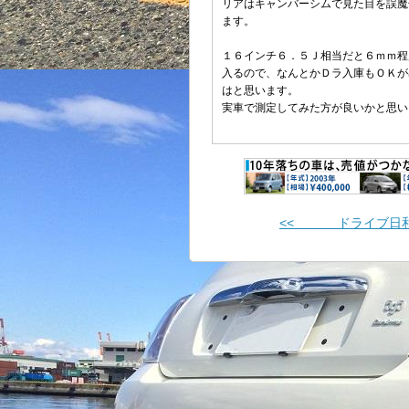
リアはキャンバーシムで見た目を誤魔
ます。
１６インチ６．５Ｊ相当だと６ｍｍ程
入るので、なんとかＤラ入庫もＯＫが
はと思います。
実車で測定してみた方が良いかと思い
<< ドライブ日