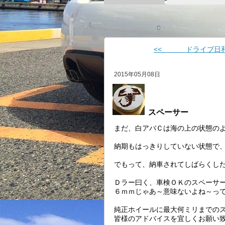
<< ドライブ日
2015年05月08日
スペーサー
まだ、白アバＣは海の上の状態の
納期もはっきりしていない状態で
でもって、納車されてしばらくし
Ｄラー曰く、車検ＯＫのスペーサ
６ｍｍじゃあ～意味ないよね～っ
純正ホイールに最大何ミリまでの
皆様のアドバイスを宜しくお願い