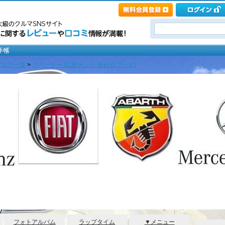
ブログ一覧
>
スペーサー [紅豚チンク 改め 白アバＣ]
アバＣ 改め 黒ベー
フォトアルバム
ラップタイム
▼メニュー