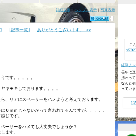
詳細表示
｜
シンプル表示
｜
写真表示
和
| 記事一覧 |
ありがとうございます。 >>
「こ
b/792
紅豚チン
長年に亘
ようです。。。。。
携わって
なんと初
、ヤキモキしております。。。。
っています
たら、リアにスペーサーをハメようと考えております。
12
ーは６ｍｍじゃないかって言われてるんですが、、、、、
て感じです。
スペーサーをハメても大丈夫でしょうか？
致します。