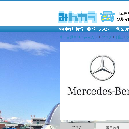
車・自動車SNSみんカラ
>
ブログ
>
日記
>
紅豚チンク 改め 白
ブログ
愛車紹介