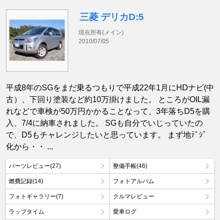
三菱 デリカD:5
現在所有(メイン)
2010/07/05
平成8年のSGをまだ乗るつもりで平成22年1月にHDナビ(中
古）、下回り塗装など約10万掛けました。 ところがOIL漏
れなどで車検が50万円かかることなって、3年落ちD5を購
入、7/4に納車されました。 SGも自分でいじっていたの
で、D5もチャレンジしたいと思っています。 まず地ﾃﾞｼﾞ
化から・・ ...
パーツレビュー(27)
整備手帳(46)
燃費記録(14)
フォトアルバム
フォトギャラリー(7)
クルマレビュー
ラップタイム
愛車ログ