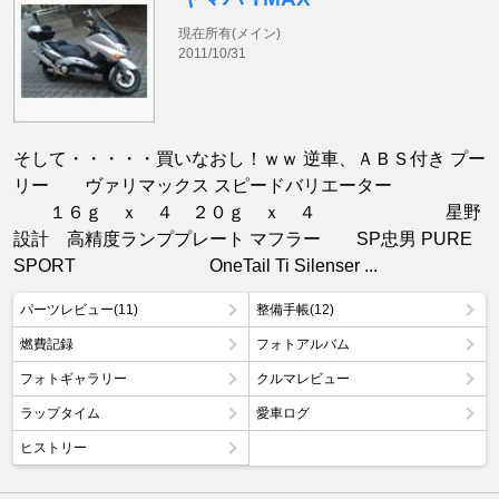
現在所有(メイン)
2011/10/31
そして・・・・・買いなおし！ｗｗ 逆車、ＡＢＳ付き プー
リー ヴァリマックス スピードバリエーター
１６ｇ ｘ ４ ２０ｇ ｘ ４ 星野
設計 高精度ランププレート マフラー SP忠男 PURE
SPORT OneTail Ti Silenser ...
パーツレビュー(11)
整備手帳(12)
燃費記録
フォトアルバム
フォトギャラリー
クルマレビュー
ラップタイム
愛車ログ
ヒストリー