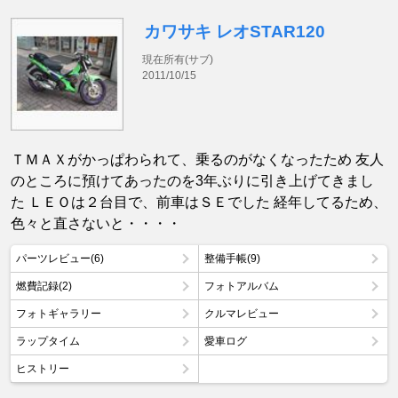
カワサキ レオSTAR120
現在所有(サブ)
2011/10/15
ＴＭＡＸがかっぱわられて、乗るのがなくなったため 友人
のところに預けてあったのを3年ぶりに引き上げてきまし
た ＬＥＯは２台目で、前車はＳＥでした 経年してるため、
色々と直さないと・・・・
パーツレビュー(6)
整備手帳(9)
燃費記録(2)
フォトアルバム
フォトギャラリー
クルマレビュー
ラップタイム
愛車ログ
ヒストリー