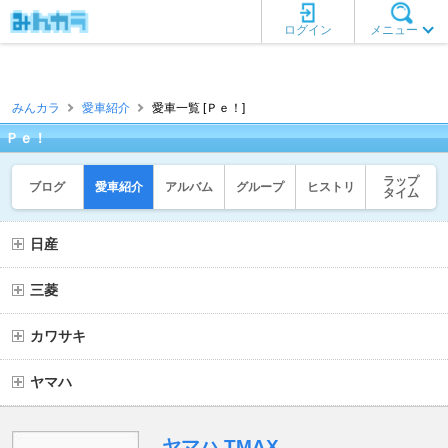
ログイン
メニュー
みんカラ
愛車紹介
愛車一覧 [Ｐｅ！]
Ｐｅ！
ラップ
ブログ
愛車紹介
アルバム
グループ
ヒストリ
タイム
日産
三菱
カワサキ
ヤマハ
ヤマハ TMAX