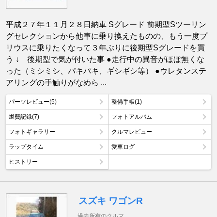
平成２７年１１月２８日納車 Sグレード 前期型Sツーリン
グセレクションから他車に乗り換えたものの、もう一度プ
リウスに乗りたくなって３年ぶりに後期型Sグレードを買
う ↓ 後期型で気が付いた事 ●走行中の異音がほぼ無くな
った（ミシミシ、パキパキ、ギシギシ等） ●ウレタンステ
アリングの手触りがなめら ...
パーツレビュー(5)
整備手帳(1)
燃費記録(7)
フォトアルバム
フォトギャラリー
クルマレビュー
ラップタイム
愛車ログ
ヒストリー
スズキ ワゴンR
過去所有のクルマ