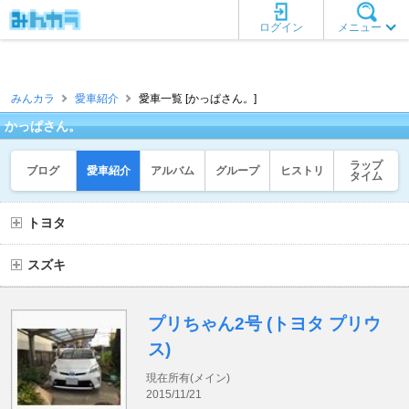
ログイン
メニュー
みんカラ
愛車紹介
愛車一覧 [かっぱさん。]
かっぱさん。
ラップ
ブログ
愛車紹介
アルバム
グループ
ヒストリ
タイム
トヨタ
スズキ
プリちゃん2号 (トヨタ プリウ
ス)
現在所有(メイン)
2015/11/21