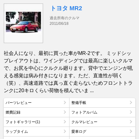
トヨタ MR2
過去所有のクルマ
2011/06/18
社会人になり、最初に買った車がMR-2です。 ミッドシッ
プレイアウトは、ワインディングでは最高に楽しいクルマ
で、お尻を中心にクルクル廻ります。背中でエンジンが吼
える感覚は病み付きになります。ただ、直進性が弱く
（笑）、高速道路では真っ直ぐ走らないためフロントトラ
ンクに20キロくらい荷物を積んでいま ...
パーツレビュー
整備手帳
燃費記録
フォトアルバム
フォトギャラリー(1)
クルマレビュー
ラップタイム
愛車ログ