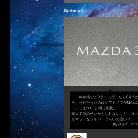
Gerbera4
「一年点検ででDラーに行ったらCX-5
た。意外だったのはシフトノブがMAZD
（デミオDJ）と同じ形状。
曇天で気のせいかもしれないけど、ガン
かマットなシルバーぐらいの違い？」
何シテル？
05/27