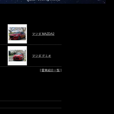
マツダ MAZDA2
マツダ デミオ
[
愛車紹介一覧
]