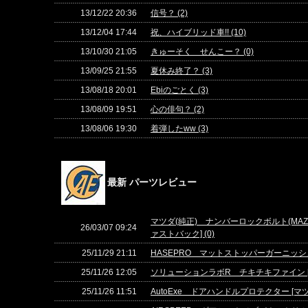
13/12/22 20:36
信号？ (2)
13/12/04 17:44
祝、ハイブリッド車!! (10)
13/10/30 21:05
きゅーそく せんこー？ (0)
13/09/25 21:55
夏休み終了？ (3)
13/08/18 20:01
Ebiのごとく (3)
13/08/09 19:51
心の俳句？ (2)
13/08/06 19:30
着弾したww (3)
最新 パーツレビュー
マツダ(純正) ナンバーロックボルト(MAZDA SP
26/03/07 09:24
ァストバック] (0)
25/11/29 21:11
HASEPRO マットストッパーガーニッシュ [
25/11/26 12:05
ソリューションラボR チキチキファイン [マツ
25/11/26 11:51
AutoExe ドアハンドルプロテクター [マツダ