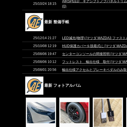
AIRSPEED ギアシフトノブパネルトリムカ
25/10/24 18:15
(0)
最新 整備手帳
25/12/14 21:27
LED減光(物理) [マツダ MAZDA3 ファストバ
25/10/08 12:19
HUD保護カバーを脱着式に [マツダ MAZDA
25/08/06 19:47
センターコンソールの間接照明 [マツダ MAZD
25/08/06 10:12
フットレスト 輸出仕様 取付 [マツダ MAZD
25/08/01 20:56
輸出仕様アクセルとブレーキペダルのみ取付 [マ
最新 フォトアルバム