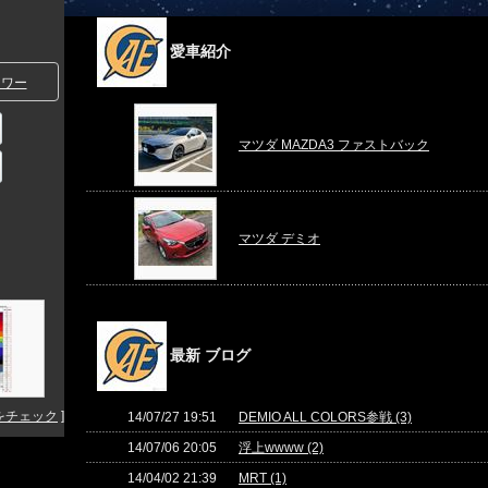
愛車紹介
ワー
マツダ MAZDA3 ファストバック
マツダ デミオ
最新 ブログ
をチェック
]
14/07/27 19:51
DEMIO ALL COLORS参戦 (3)
14/07/06 20:05
浮上wwww (2)
14/04/02 21:39
MRT (1)