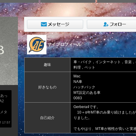
マイプロフィール
車・バイク，インターネット，音楽，
趣味
料理，ペット
Mac
NA車
好きなもの
ハッチバック
MT設定のある車
があっ
0083
A2
Gerbera4です。
メタ
10＋α年MT車のみ乗り続けました
自己紹介
りました。
 17:57
でもやはり、MT車が相性が良いと実