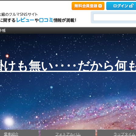
掛けも無い‥‥だから何
愛車紹介
フォトアルバム
ラップタイム