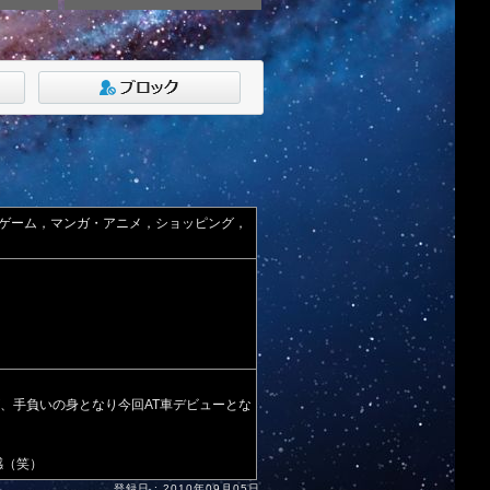
ゲーム，マンガ・アニメ，ショッピング，
が、手負いの身となり今回AT車デビューとな
感（笑）
登録日 : 2010年09月05日