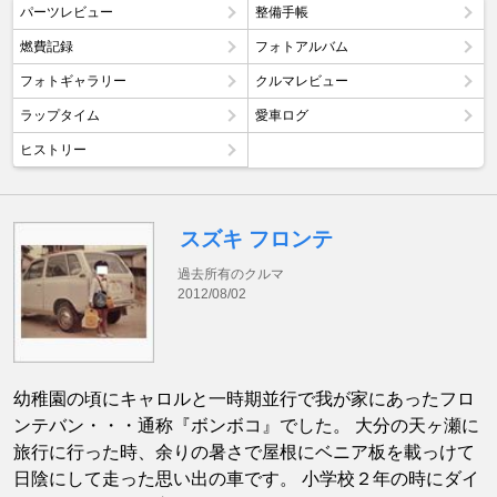
パーツレビュー
整備手帳
燃費記録
フォトアルバム
フォトギャラリー
クルマレビュー
ラップタイム
愛車ログ
ヒストリー
スズキ フロンテ
過去所有のクルマ
2012/08/02
幼稚園の頃にキャロルと一時期並行で我が家にあったフロ
ンテバン・・・通称『ボンボコ』でした。 大分の天ヶ瀬に
旅行に行った時、余りの暑さで屋根にベニア板を載っけて
日陰にして走った思い出の車です。 小学校２年の時にダイ