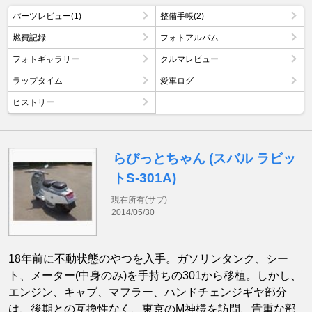
パーツレビュー(1)
整備手帳(2)
燃費記録
フォトアルバム
フォトギャラリー
クルマレビュー
ラップタイム
愛車ログ
ヒストリー
らびっとちゃん (スバル ラビッ
トS‐301A)
現在所有(サブ)
2014/05/30
18年前に不動状態のやつを入手。ガソリンタンク、シー
ト、メーター(中身のみ)を手持ちの301から移植。しかし、
エンジン、キャブ、マフラー、ハンドチェンジギヤ部分
は、後期との互換性なく、東京のM神様を訪問、貴重な部