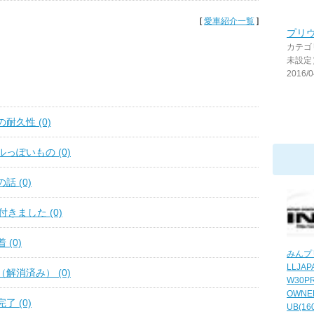
[
愛車紹介一覧
]
プリ
カテゴ
未設定
2016/0
耐久性 (0)
っぽいもの (0)
話 (0)
きました (0)
(0)
みんプ
LLJAP
解消済み） (0)
W30PR
OWNE
了 (0)
UB(16