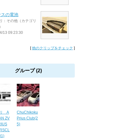
ウスの電池
リ：その他（カテゴリ
）
4/13 09:23:30
[
他のクリップをチェック
]
グループ (2)
リ A
ChuChikoku
AN ZV
Prius Club(2
IUS
5)
RSCL
01)