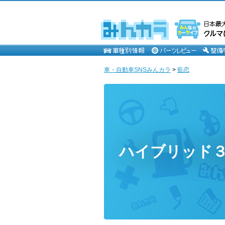
車・自動車SNSみんカラ
>
藍恋
ハイブリッド