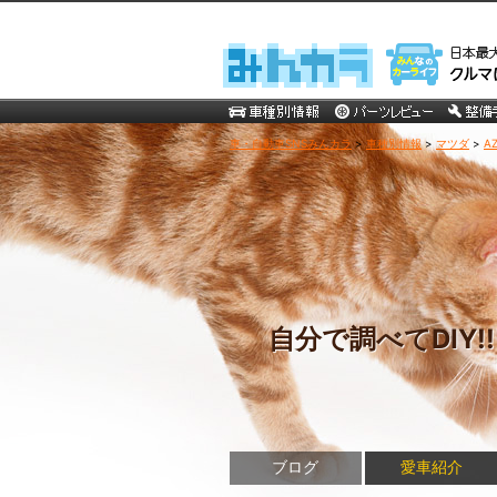
車・自動車SNSみんカラ
>
車種別情報
>
マツダ
>
A
自分で調べてDIY!!(
ブログ
愛車紹介