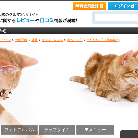
Z-ワゴン
>
整備手帳
>
外装
>
ランプ、レンズ
>
自作・加工
>
ﾍｯﾄﾞﾗｲﾄ加工 1 [s10025]
^_^ゞ
フォトアルバム
ラップタイム
▼メニュー