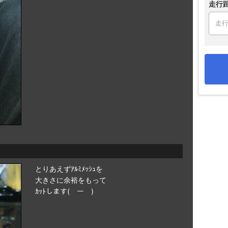
走行
とりあえずｱﾙﾐﾒｯｼｭを
大きさに余裕をもって
ｶｯﾄします(￣ー￣)