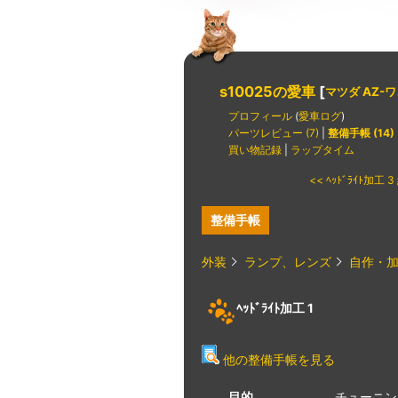
s10025の愛車
[
マツダ AZ-
プロフィール
(
愛車ログ
)
パーツレビュー (7)
|
整備手帳 (14)
買い物記録
|
ラップタイム
<< ﾍｯﾄﾞﾗｲﾄ加工 
整備手帳
外装
ランプ、レンズ
自作・
ﾍｯﾄﾞﾗｲﾄ加工 1
他の整備手帳を見る
目的
チューニン