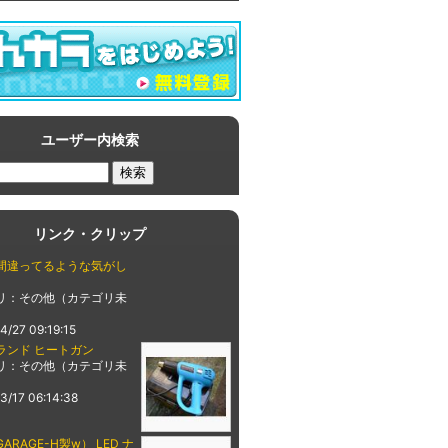
ユーザー内検索
リンク・クリップ
間違ってるような気がし
リ：その他（カテゴリ未
4/27 09:19:15
ランド ヒートガン
リ：その他（カテゴリ未
3/17 06:14:38
ARAGE-H製w） LED ナ