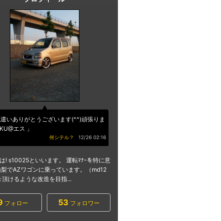
遣いありがとうございます(^^)頑張りま
IKU@エス 」
何シテル？
12/26 02:16
! s10025といいます。 運転ﾏﾅｰを特に意
山梨でAZワゴンに乗っています。（md12
ﾈを頂けるような改造を目指...
9
53
フォロー
フォロワー