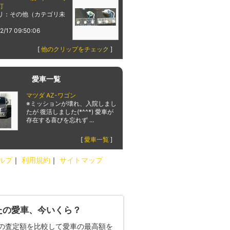
灯
リ：その他（カテゴリ未
2/17 09:50:06
[
他のクリップをチェック
]
愛車一覧
マツダ AZ-ワゴン
※ミッションが壊れ、入院しまし
たが 復活しました(*^^*) 愛車が
存在する喜びを忘れず ...
[
愛車一覧
]
ルプ
｜
利用規約
｜
サイトマップ
たの愛車、今いくら？
の査定額を比較して愛車の最高額を