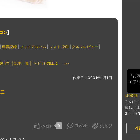
]
ワゴン
|
燃費記録
|
フォトアルバム
|
フォト (20)
|
クルマレビュー
|
3 終了?
| 記事一覧 |
ﾍｯﾄﾞﾗｲﾄ加工 2 >>
「お気
作業日：0001年1月1日
す@R
加工
s10025
こんにちは
識し、 
S） ｲｲ
0
4
グ・カスタム