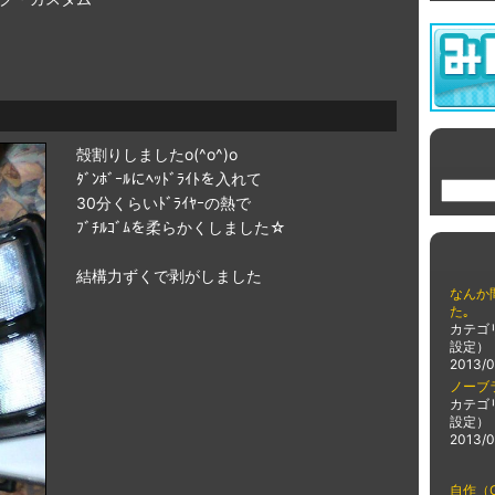
殻割りしましたo(^o^)o
ﾀﾞﾝﾎﾞｰﾙにﾍｯﾄﾞﾗｲﾄを入れて
30分くらいﾄﾞﾗｲﾔｰの熱で
ﾌﾞﾁﾙｺﾞﾑを柔らかくしました☆
結構力ずくで剥がしました
なんか
た｡
カテゴ
設定）
2013/0
ノーブ
カテゴ
設定）
2013/0
自作（G