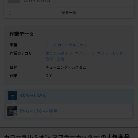
2011年10月2日
記事一覧
作業データ
車種
トヨタ カローラルミオン
作業カテゴリ
エンジン廻り
マフラー
マフラーカッター
取付・交換
目的
チューニング・カスタム
作業
DIY
§大ちゃん§さん
§大ちゃん§さんの愛車
カローラルミオン マフラーカッター の人気商品