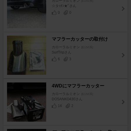
カローラルミオン
[E150系]
☆タｯﾁﾝ★ﾟさん
0
0
マフラーカッターの取付け
カローラルミオン
[E150系]
SurfTripさん
6
3
4WDにマフラーカッター
カローラルミオン
[E150系]
DOSANKO430さん
16
2