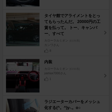
タイヤ館でアライメントをとっ
てもらったんだ。 20000円の工
賃を払って。 トー、キャンバ
ー、すべて
カローラルミオン
[E150系]
カンワさん
8
内装
カローラルミオン
[E150系]
yamax7000さん
1
ラジエーターカバーをメッシュ
化する(^。^)y-.。o○