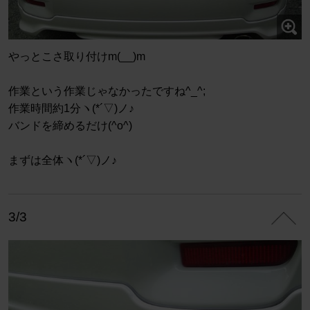
やっとこさ取り付けm(__)m
作業という作業じゃなかったですね^_^;
作業時間約1分ヽ(*´▽)ノ♪
バンドを締めるだけ(^o^)
まずは全体ヽ(*´▽)ノ♪
3/3