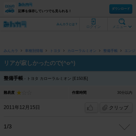
ダウンロード
記事を保存していつでも見られる！
みんカラとは？
ログイン
メニュー
みんカラ
車種別情報
トヨタ
カローラルミオン
整備手帳
エンジ
リアが寂しかったので(^o^)
整備手帳
トヨタ カローラルミオン [E150系]
難易度
作業時間
30分以内
2011年12月15日
クリップ
1/3