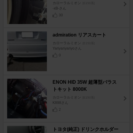
カローラルミオン
[E150系]
-xB-さん
30
admiration リアスカート
カローラルミオン
[E150系]
Yariyariyariyoさん
0
ENON HID 35W 超薄型バラス
トキット 8000K
カローラルミオン
[E150系]
K898さん
2
トヨタ(純正) ドリンクホルダー