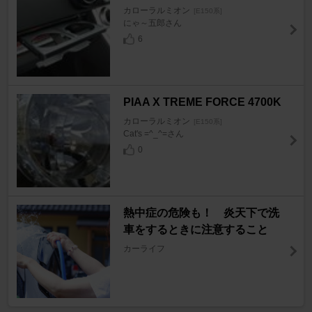
カローラルミオン
[E150系]
にゃ～五郎さん
6
PIAA X TREME FORCE 4700K
カローラルミオン
[E150系]
Cat's =^_^=さん
0
熱中症の危険も！ 炎天下で洗
車をするときに注意すること
カーライフ