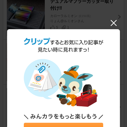
デュアルマフラーカッター取り
付け‼
カローラルミオン
[E150系]
りょん@ルミオンさん
5
1
柿本マフラー延長❗
カローラルミオン
[E150系]
カジ2106さん
9
1
マフラーカッター
カローラルミオン
[E150系]
ただ(´・ω・`) Rumiさん
1
0