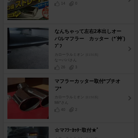
14
0
なんちゃって左右2本出しオー
バルマフラー カッター（*´艸`)
ﾌﾞﾌ
カローラルミオン
[E150系]
なーパパさん
26
3
マフラーカッター取付*プチオ
フ*
カローラルミオン
[E150系]
Mii*さん
40
2
☆マﾌﾗｰｶｯﾀｰ取付★ﾟ