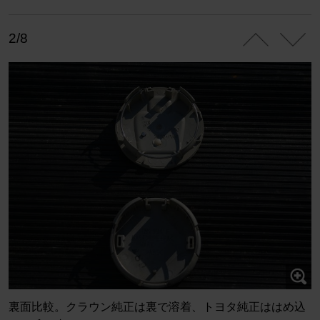
2/8
裏面比較。クラウン純正は裏で溶着、トヨタ純正ははめ込