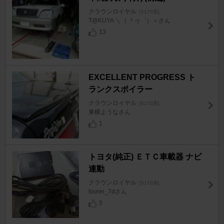
クラウンロイヤル
[S170系]
T@KUYA ＼（ ＾ヮ゜）＞さん
13
EXCELLENT PROGRESS ト
ランクスポイラー
クラウンロイヤル
[S170系]
東横ようなさん
1
トヨタ(純正) ＥＴＣ車載器 ナビ
連動
クラウンロイヤル
[S170系]
tourer_7dさん
5