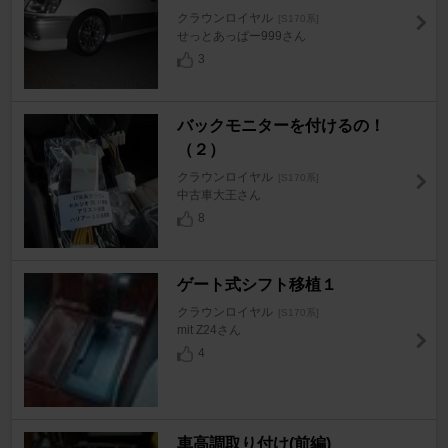
クラウンロイヤル
[S170系]
せっとあっぱー999さん
3
バックモニターを付けるの！
（２）
クラウンロイヤル
[S170系]
中古車大王さん
8
ゲート式シフト移植１
クラウンロイヤル
[S170系]
mit Z24さん
4
車高調取り付け(前編)