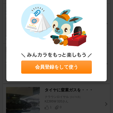
F・Rスペーサー装着後の点検
クラウンロイヤル
[S170系]
ありクラ☆2021さん
39
0
佐藤精機 / TK-Lathe ワイドト
レッドスペーサー
クラウンロイヤル
[S170系]
会員登録をして使う
ありクラ☆2021さん
51
0
タイヤに窒素ガスを・・・
クラウンロイヤル
[S170系]
KZJ95W 320さん
1
0