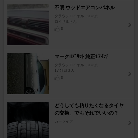
不明 ウッドエアコンパネル
クラウンロイヤル
[S170系]
ロイサルさん
0
マークIIﾌﾞﾘｯﾄ 純正17ｲﾝﾁ
クラウンロイヤル
[S170系]
17 ﾛｲﾔﾙさん
0
どうしても粘りたくなるタイヤ
の交換。でもそれでいいの？
カーライフ