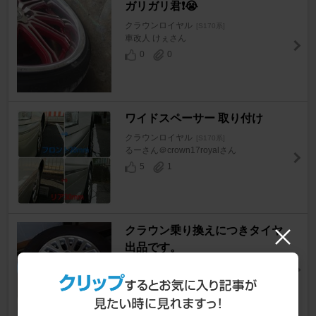
ガリガリ君❗️😭
クラウンロイヤル
[S170系]
車改人 けぇさん
0
0
ワイドスペーサー 取り付け
クラウンロイヤル
[S170系]
るーさん＠crown17royalさん
5
1
クラウン乗り換えにつきタイヤ
出品です。
クラウンロイヤル
[S170系]
アーリオオーリオさん
3
0