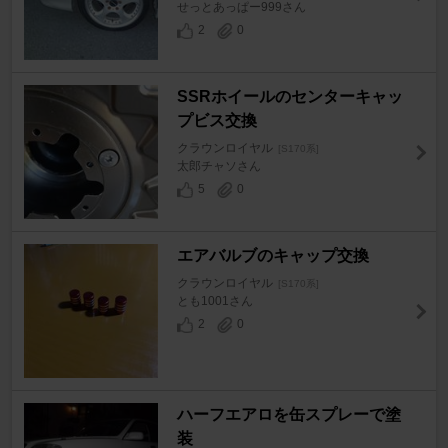
せっとあっぱー999さん
2
0
SSRホイールのセンターキャッ
プビス交換
クラウンロイヤル
[S170系]
太郎チャソさん
5
0
エアバルブのキャップ交換
クラウンロイヤル
[S170系]
とも1001さん
2
0
ハーフエアロを缶スプレーで塗
装