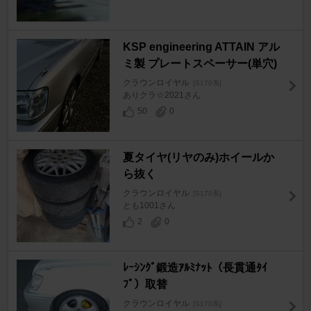
KSP engineering ATTAIN アル
ミ製 プレートスペーサー(単穴)
クラウンロイヤル
[S170系]
ありクラ☆2021さん
50
0
夏タイヤ(リヤのみ)ホイールか
ら抜く
クラウンロイヤル
[S170系]
とも1001さん
2
0
ﾚｰｼﾝｸﾞ鍛造ｱﾙﾐﾅｯﾄ（長貫通ﾀｲ
ﾌﾟ）取替
クラウンロイヤル
[S170系]