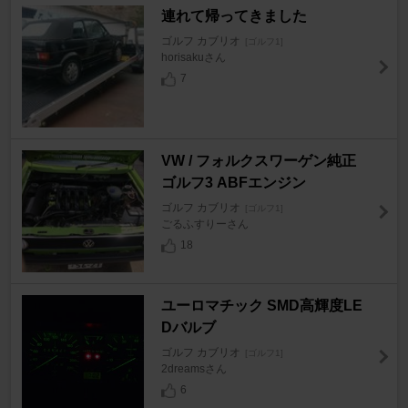
連れて帰ってきました
ゴルフ カブリオ
[ゴルフ1]
horisakuさん
7
VW / フォルクスワーゲン純正
ゴルフ3 ABFエンジン
ゴルフ カブリオ
[ゴルフ1]
ごるふすりーさん
18
ユーロマチック SMD高輝度LE
Dバルブ
ゴルフ カブリオ
[ゴルフ1]
2dreamsさん
6