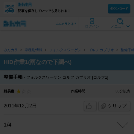
ダウンロード
記事を保存していつでも見られる！
みんカラとは？
ログイン
メニュー
みんカラ
車種別情報
フォルクスワーゲン
ゴルフ カブリオ
整備手
HID作業1(雨なので下調べ)
整備手帳
フォルクスワーゲン ゴルフ カブリオ [ゴルフ1]
難易度
作業時間
30分以内
2011年12月2日
クリップ
1/4