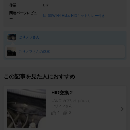
作業
DIY
関連パーツレビュ
fcl. 55W H4 Hi/Lo HIDキットリレー付き
ー
ごりノフさん
ごりノフさんの愛車
この記事を見た人におすすめ
HID交換２
ゴルフ カブリオ
[ゴルフ1]
ごりノフさん
4
0