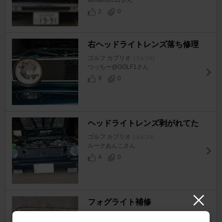
tamtam0311さん
2
0
右ヘッドライトレンズ落ち修理
ゴルフ カブリオ
[ゴルフ1]
つっちー@GOLF1さん
9
0
ヘッドライトレンズ剥がれてた
ゴルフ カブリオ
[ゴルフ1]
ルークあんこさん
4
0
フォグライト補修
ゴルフ カブリオ
[ゴルフ1]