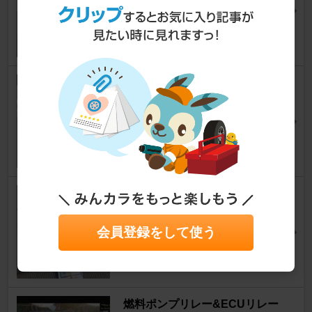
つっちー@GOLF1さん
3
0
クロスライン・ヘッドライト
ゴルフ カブリオ
[ゴルフ1]
Broccoloさん
4
0
フォグランプ球 右のみ交換
ゴルフ カブリオ
[ゴルフ1]
つっちー@GOLF1さん
会員登録をして使う
7
0
燃料ポンプリレー&ECUリレー