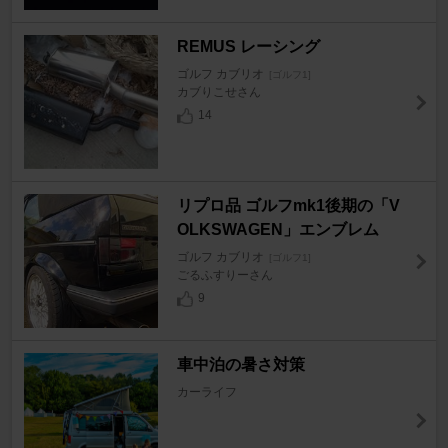
REMUS レーシング
ゴルフ カブリオ
[ゴルフ1]
カブりこせさん
14
リプロ品 ゴルフmk1後期の「V
OLKSWAGEN」エンブレム
ゴルフ カブリオ
[ゴルフ1]
ごるふすりーさん
9
車中泊の暑さ対策
カーライフ