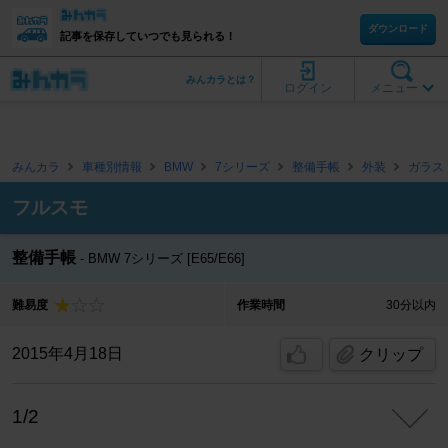
ダウンロード
記事を保存していつでも見られる！
みんカラとは？
ログイン
メニュー
みんカラ
車種別情報
BMW
7シリーズ
整備手帳
外装
ガラス
フルスモ
整備手帳
BMW 7シリーズ [E65/E66]
難易度
作業時間
30分以内
2015年4月18日
クリップ
1/2