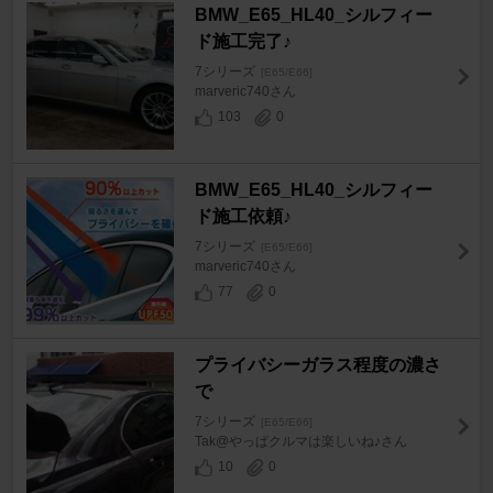
BMW_E65_HL40_シルフィー
ド施工完了♪
7シリーズ
[E65/E66]
marveric740さん
103
0
BMW_E65_HL40_シルフィー
ド施工依頼♪
7シリーズ
[E65/E66]
marveric740さん
77
0
プライバシーガラス程度の濃さ
で
7シリーズ
[E65/E66]
Tak@やっぱクルマは楽しいね♪さん
10
0