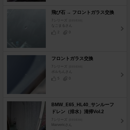
飛び石 → フロントガラス交換
7シリーズ
[E65/E66]
なごまるさん
2
0
フロントガラス交換
7シリーズ
[E65/E66]
ポルちんさん
5
0
BMW_E65_HL40_サンルーフ
ドレン（排水）清掃Vol.2
7シリーズ
[E65/E66]
Marvericさん