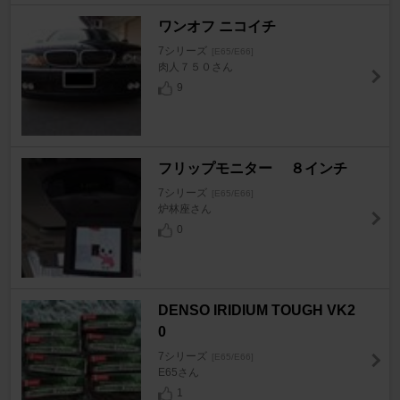
ワンオフ ニコイチ
7シリーズ
[E65/E66]
肉人７５０さん
9
フリップモニター ８インチ
7シリーズ
[E65/E66]
炉林座さん
0
DENSO IRIDIUM TOUGH VK2
0
7シリーズ
[E65/E66]
E65さん
1