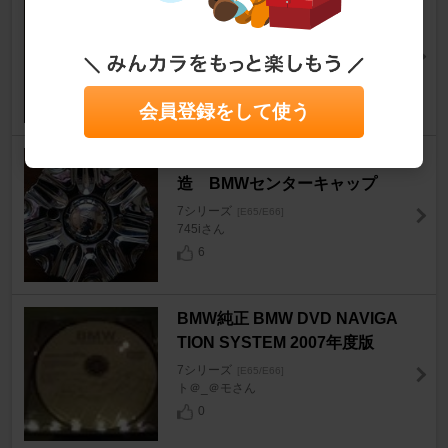
かわのお手入れ むふふ
7シリーズ
[E65/E66]
キルヒアイス＠Kさん
0
会員登録をして使う
DEVINO ホイールキャップ改
造 BMWセンターキャップ
7シリーズ
[E65/E66]
745iさん
6
BMW純正 BMW DVD NAVIGA
TION SYSTEM 2007年度版
7シリーズ
[E65/E66]
ト＠_＠モさん
0