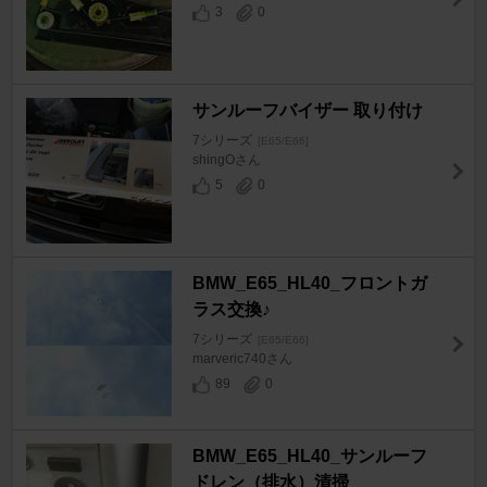
3
0
サンルーフバイザー 取り付け
7シリーズ
[E65/E66]
shingOさん
5
0
BMW_E65_HL40_フロントガ
ラス交換♪
7シリーズ
[E65/E66]
marveric740さん
89
0
BMW_E65_HL40_サンルーフ
ドレン（排水）清掃