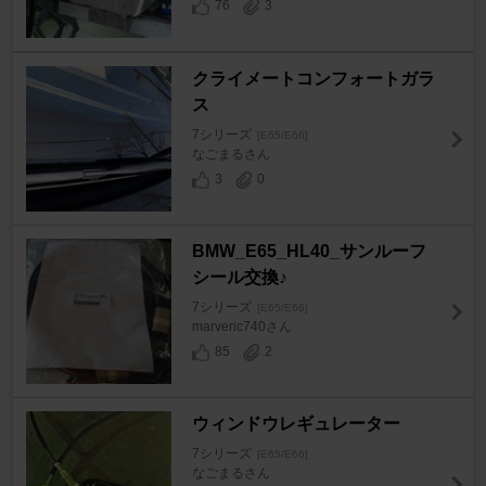
76
3
クライメートコンフォートガラ
ス
7シリーズ
[E65/E66]
なごまるさん
3
0
BMW_E65_HL40_サンルーフ
シール交換♪
7シリーズ
[E65/E66]
marveric740さん
85
2
ウィンドウレギュレーター
7シリーズ
[E65/E66]
なごまるさん