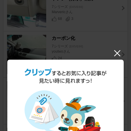
7シリーズ
[E65/E66]
Marvericさん
68
3
カーボン化
7シリーズ
[E65/E66]
youtwoさん
24
【故障】ヒーターバルブ
7シリーズ
[E65/E66]
pakunosanさん
6