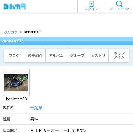
ログイン
メニュー
みんカラ
kenkenY33
kenkenY33
ラップ
ブログ
愛車紹介
アルバム
グループ
ヒストリ
タイム
kenkenY33
千葉県
現住所
男性
性別
ＶＩＰカーオーナーしてます♪
自己紹介