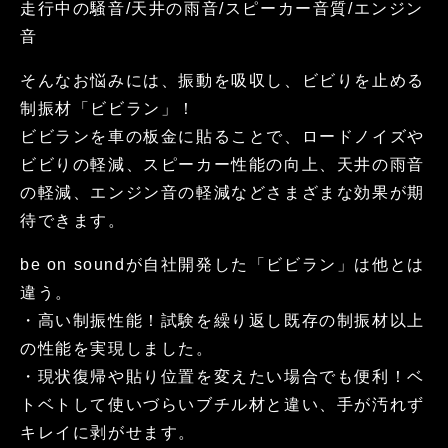
走行中の騒音/天井の雨音/スピーカー音質/エンジン
音
そんなお悩みには、振動を吸収し、ビビりを止める
制振材「ビビラン」！
ビビランを車の板金に貼ることで、ロードノイズや
ビビりの軽減、スピーカー性能の向上、天井の雨音
の軽減、エンジン音の軽減などさまざまな効果が期
待できます。
be on soundが自社開発した「ビビラン」は他とは
違う。
・高い制振性能！試験を繰り返し既存の制振材以上
の性能を実現しました。
・現状復帰や貼り位置を変えたい場合でも便利！ベ
トベトして使いづらいブチル材と違い、手が汚れず
キレイに剥がせます。