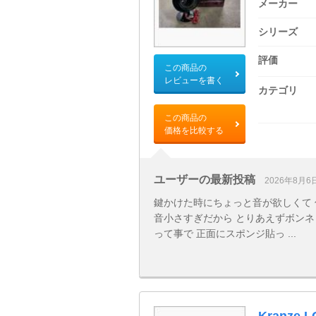
メーカー
シリーズ
評価
この商品の
レビューを書く
カテゴリ
この商品の
価格を比較する
ユーザーの最新投稿
2026年8月6
鍵かけた時にちょっと音が欲しくて 
音小さすぎだから とりあえずボンネ
って事で 正面にスポンジ貼っ ...
Kranze 