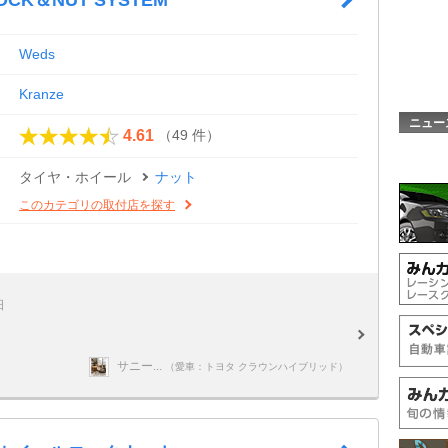
Weds
Kranze
ニュー
（49 件）
4.61
タイヤ・ホイール
ナット
このカテゴリの取付店を探す
日
サニー...
（愛車：トヨタ クラウンハイブリッド）