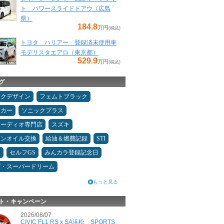
ト パワースライドドアウ（広島
県）
184.8
万円
(税込)
トヨタ ハリアー 登録済未使用車
モデリスタエアロ（東京都）
529.9
万円
(税込)
グ
ックデザイン
フェムトブラック
ーカー
ソニックプラス
オーディオ専門店
スズキ
ジンオイル交換
給油＆燃費記録
STI
ン
セルフGS
みんカラ登録記念日
ダ・スーパードリーム
もっと見る
ト・キャンペーン
2026/08/07
CIVIC FL1 RS x SA浜松 SPORTS