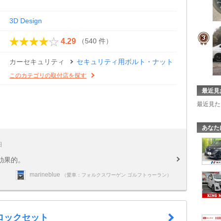
3D Design
（540 件）
4.29
カーセキュリティ
セキュリティ用ボルト・ナット
このカテゴリの取付店を探す
最近見
最近見た
あなた
日
効果的。
marineblue
（愛車：フォルクスワーゲン ゴルフトゥーラン）
ロックセット