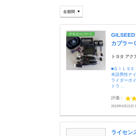
GILSE
デモカーパーツ
カプラー
トヨタ アク
■ＧＩＬＳＥ
本語男性ナイ
ライダーボイ
トラ ...
評価：
2015年9月21日 1
ライセン