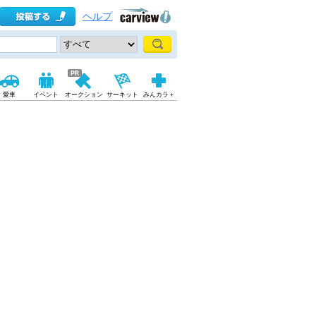
ヘルプ
愛車
イベント
オークション
サーキット
みんカラ＋