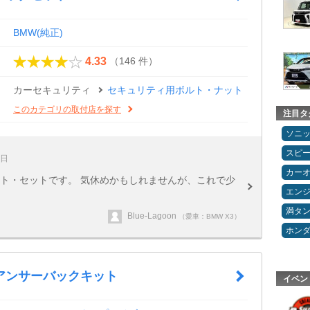
BMW(純正)
（146 件）
4.33
カーセキュリティ
セキュリティ用ボルト・ナット
このカテゴリの取付店を探す
注目タ
ソニ
スピ
0日
カー
ルト・セットです。 気休めかもしれませんが、これで少
エン
満タ
Blue-Lagoon
（愛車：BMW X3）
ホン
アンサーバックキット
イベン