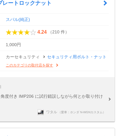
プレートロックナット
スバル(純正)
（210 件）
4.24
1,000円
カーセキュリティ
セキュリティ用ボルト・ナット
このカテゴリの取付店を探す
日
角度付き IMP206 に試行錯誤しながら何とか取り付け
ワタル
（愛車：ホンダ N-WGNカスタム）