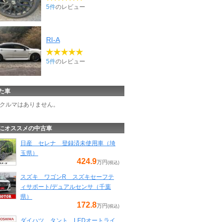
5件
のレビュー
RI-A
5件
のレビュー
た車
クルマはありません。
にオススメの中古車
日産 セレナ 登録済未使用車（埼
玉県）
424.9
万円
(税込)
スズキ ワゴンR スズキセーフテ
ィサポート/デュアルセンサ（千葉
県）
172.8
万円
(税込)
ダイハツ タント LEDオートライ