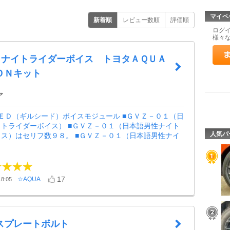
マイペ
新着順
レビュー数順
評価順
ログ
様々
ED ナイトライダーボイス トヨタＡＱＵＡ
ＯＮキット
ア
ＥＤ（ギルシード）ボイスモジュール ■ＧＶＺ－０１（日
トライダーボイス） ■ＧＶＺ－０１（日本語男性ナイト
人気パ
ス）はセリフ数９８。 ■ＧＶＺ－０１（日本語男性ナイ
17
☆AQUA
8:05
スプレートボルト