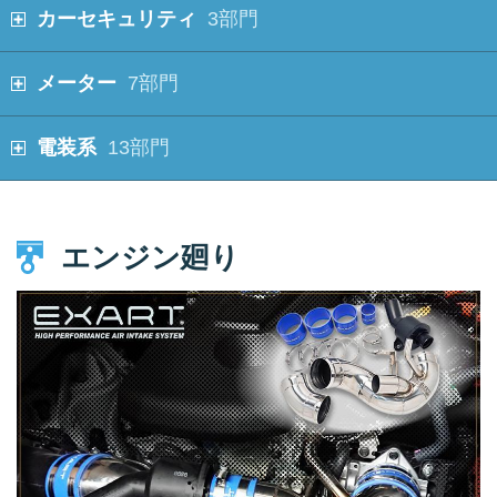
カーセキュリティ
3部門
メーター
7部門
電装系
13部門
エンジン廻り