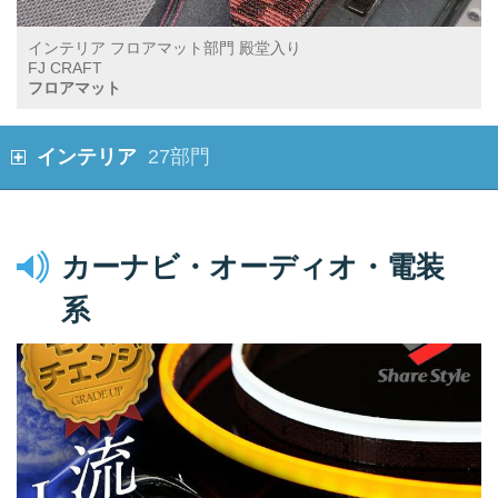
インテリア フロアマット部門 殿堂入り
FJ CRAFT
フロアマット
インテリア
27部門
カーナビ・オーディオ・電装
系