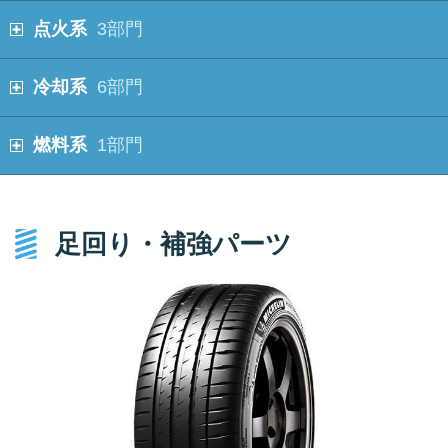
点火系
3部門
冷却系
6部門
燃料系
1部門
足回り・補強パーツ