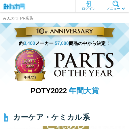
ログイン
メニュー
みんカラ PR広告
約
3,400
メーカー
57,000
商品の中から決定！
POTY2022
年間大賞
カーケア・ケミカル系