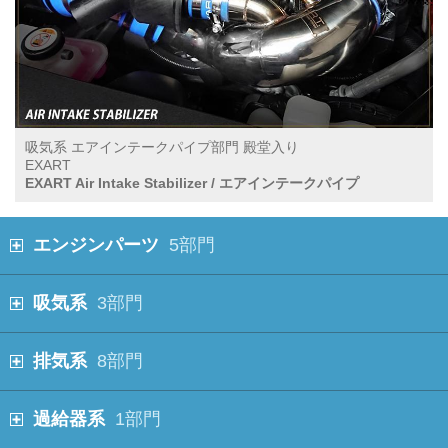
吸気系 エアインテークパイプ部門 殿堂入り
EXART
EXART Air Intake Stabilizer / エアインテークパイプ
エンジンパーツ
5部門
吸気系
3部門
排気系
8部門
過給器系
1部門