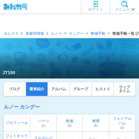
ログイン
メニュー
みんカラ
車種別情報
ルノー
カングー
整備手帳
整備手帳一覧 [JT
JT150
ラップ
ブログ
愛車紹介
アルバム
グループ
ヒストリ
タイム
ルノー カングー
フォトアル
パーツ
整備
燃費
プロフィール
バム
(1)
(3)
(6)
(1)
フォトギャラ
クルマレビ