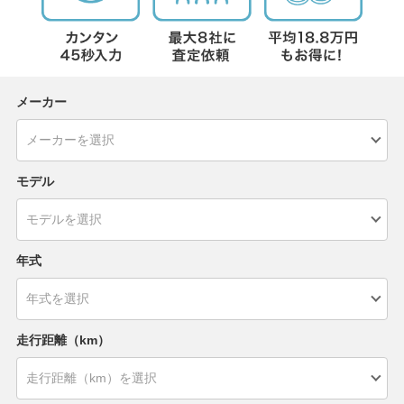
メーカー
モデル
年式
走行距離（km）