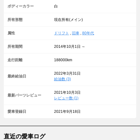
ボディーカラー
白
所有形態
現在所有(メイン)
属性
ドリフト
,
旧車
,
80年代
所有期間
2014年10月1日 ～
走行距離
188000km
2022年3月31日
最終給油日
給油数 (3)
2021年10月3日
最新パーツレビュー
レビュー数 (1)
愛車登録日
2021年9月18日
直近の愛車ログ