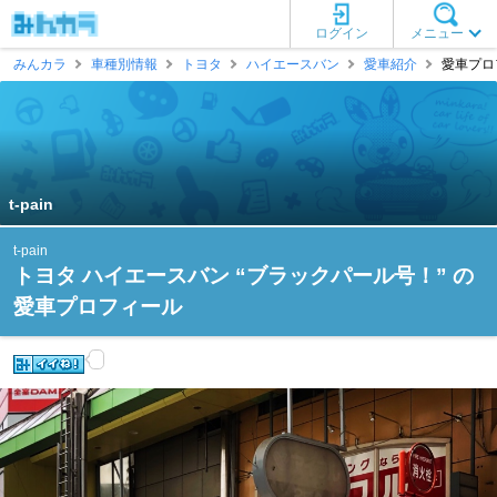
ログイン
メニュー
みんカラ
車種別情報
トヨタ
ハイエースバン
愛車紹介
愛車プロフィ
t-pain
t-pain
トヨタ ハイエースバン “ブラックパール号！” の
愛車プロフィール