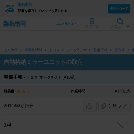
ダウンロード
記事を保存していつでも見られる！
みんカラとは？
ログイン
メニュー
みんカラ
車種別情報
トヨタ
マークXジオ
整備手帳
電装系
自動格納ミラーユニットの取付
整備手帳
トヨタ マークXジオ [A10系]
難易度
作業時間
3時間以内
2011年6月5日
クリップ
1/4