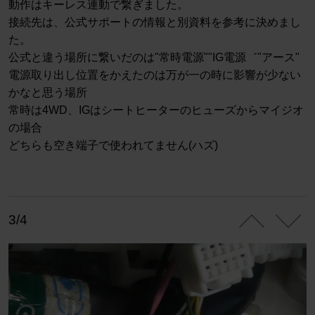
動作はキーレス連動で繋ぎました。
接続先は、公式サポートの情報と別資料を参考に決めまし
た。
公式と違う場所に繋いだのは"常時電源""IG電源゛"アース"
電源取り出し位置をかえたのは万が一の時に影響が少ない
かなと思う場所
常時は4WD、IGはシートヒーターのヒューズからマイジオ
の場合
どちらも空き端子で使われてません(ハズ)
3/4