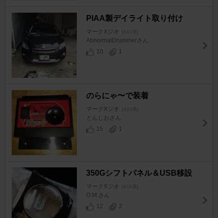
PIAA製デイライト取り付け
マークXジオ
[A10系]
AbnormalDrummerさん
10
1
のらにゃ〜で装着
マークXジオ
[A10系]
とんじおさん
15
1
350Gシフトパネル＆USB移設
マークXジオ
[A10系]
O.M.さん
12
2