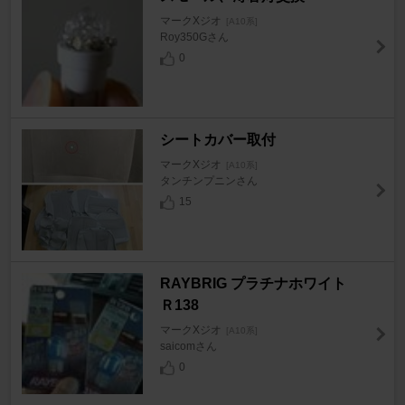
マークXジオ
[A10系]
Roy350Gさん
0
シートカバー取付
マークXジオ
[A10系]
タンチンプニンさん
15
RAYBRIG プラチナホワイト
Ｒ138
マークXジオ
[A10系]
saicomさん
0