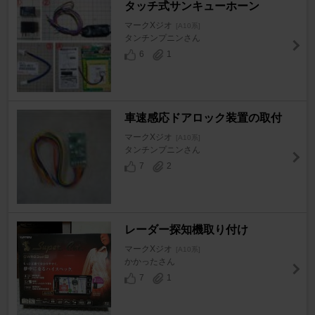
タッチ式サンキューホーン
マークXジオ
[A10系]
タンチンプニンさん
6
1
車速感応ドアロック装置の取付
マークXジオ
[A10系]
タンチンプニンさん
7
2
レーダー探知機取り付け
マークXジオ
[A10系]
かかったさん
7
1