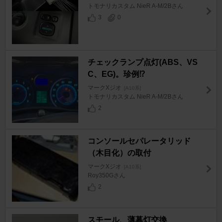
トモナリカスタム NieR A-M/2Bさん
3
0
チェックランプ点灯(ABS、VS
C、EG)。珍例⁉️
マークXジオ
[A10系]
トモナリカスタム NieR A-M/2Bさん
2
コンソールセパレータリッド
（木目化）の取付
マークXジオ
[A10系]
Roy350Gさん
2
スモール、薄暮灯交換