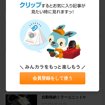
19
0
電圧計取付 pivot
マークXジオ
[A10系]
suzutanさん
1
0
ラゲッジランプ増設/エーモン
ラゲッジルーム用LED 2924
マークXジオ
[A10系]
RYMさん
会員登録をして使う
14
3
自動格納ミラーユニット✨
マークXジオ
[A10系]