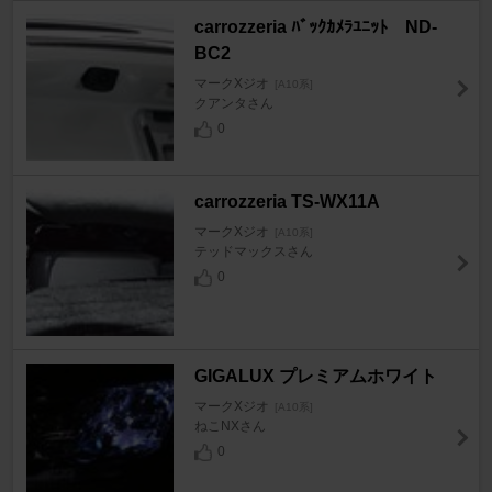
carrozzeria ﾊﾞｯｸｶﾒﾗﾕﾆｯﾄ ND-
BC2
マークXジオ
[A10系]
クアンタさん
0
carrozzeria TS-WX11A
マークXジオ
[A10系]
テッドマックスさん
0
GIGALUX プレミアムホワイト
マークXジオ
[A10系]
ねこNXさん
0