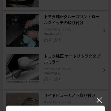
トヨタ純正クルーズコントロー
ルスイッチの取り付け
マークXジオ
[A10系]
Roy350Gさん
3
6
トヨタ純正 オートリトラクタブ
ルミラー
マークXジオ
[A10系]
tatata25さん
1
1
サイドビューカメラ取り付け
マークXジオ
[A10系]
しおまるさん