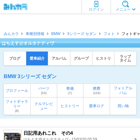
ログイン
メニュー
みんカラ
車種別情報
BMW
3シリーズ セダン
フォト
フォトギャ
はちえす@オルタナティヴ
ラップ
ブログ
愛車紹介
アルバム
グループ
ヒストリ
タイム
BMW 3シリーズ セダン
フォトアル
パーツ
整備
燃費
プロフィール
バム
(53)
(7)
(119)
フォトギャラ
クルマレビ
ヒストリー
愛車ログ
買い物
リー
ュー
(8)
日記用あれこれ その4
はちえす@オルタナティヴ - 15/03/20 05:59