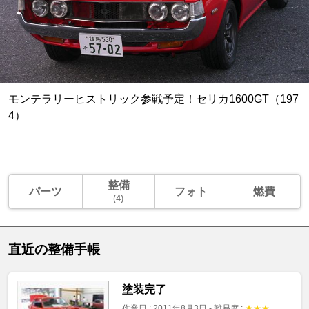
モンテラリーヒストリック参戦予定！セリカ1600GT（197
4）
整備
パーツ
フォト
燃費
(4)
直近の整備手帳
塗装完了
作業日 : 2011年8月3日
-
難易度 :
★
★
★