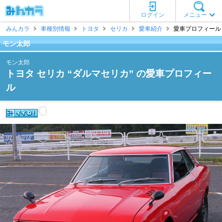
ログイン
メニュー
みんカラ
車種別情報
トヨタ
セリカ
愛車紹介
愛車プロフィール 
モン太郎
モン太郎
トヨタ セリカ “ダルマセリカ” の愛車プロフィー
ル