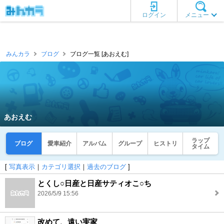
ログイン
メニュー
みんカラ
ブログ
ブログ一覧 [あおえむ]
あおえむ
ラップ
ブログ
愛車紹介
アルバム
グループ
ヒストリ
タイム
[
写真表示
｜
カテゴリ選択
｜
過去のブログ
]
とくし○日産と日産サティオこ○ち
2026/5/9 15:56
改めて、遠い実家