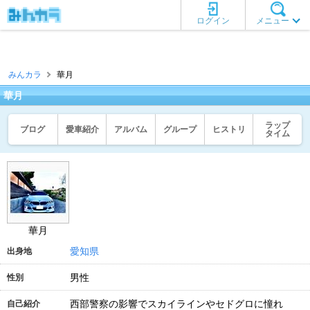
ログイン
メニュー
みんカラ
華月
華月
ラップ
ブログ
愛車紹介
アルバム
グループ
ヒストリ
タイム
華月
愛知県
出身地
男性
性別
西部警察の影響でスカイラインやセドグロに憧れ
自己紹介