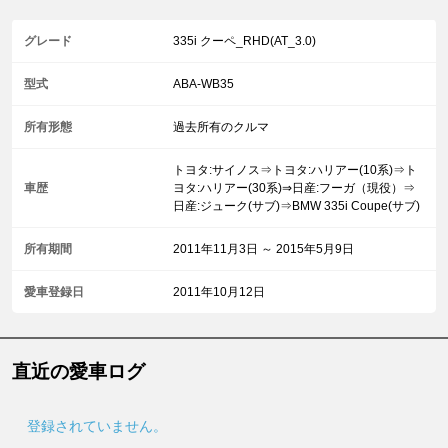
グレード
335i クーペ_RHD(AT_3.0)
型式
ABA-WB35
所有形態
過去所有のクルマ
トヨタ:サイノス⇒トヨタ:ハリアー(10系)⇒ト
車歴
ヨタ:ハリアー(30系)⇒日産:フーガ（現役）⇒
日産:ジューク(サブ)⇒BMW 335i Coupe(サブ)
所有期間
2011年11月3日 ～ 2015年5月9日
愛車登録日
2011年10月12日
直近の愛車ログ
登録されていません。