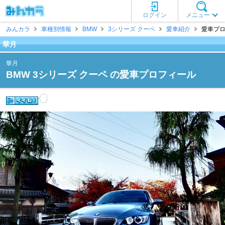
ログイン
メニュー
みんカラ
車種別情報
BMW
3シリーズ クーペ
愛車紹介
愛車プロ
華月
華月
BMW 3シリーズ クーペ の愛車プロフィール