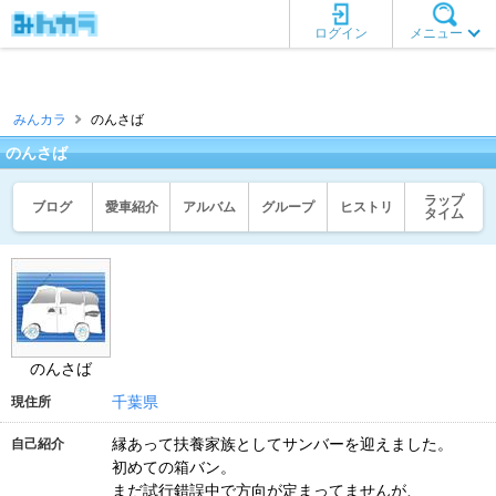
ログイン
メニュー
みんカラ
のんさば
のんさば
ラップ
ブログ
愛車紹介
アルバム
グループ
ヒストリ
タイム
のんさば
千葉県
現住所
縁あって扶養家族としてサンバーを迎えました。
自己紹介
初めての箱バン。
まだ試行錯誤中で方向が定まってませんが、