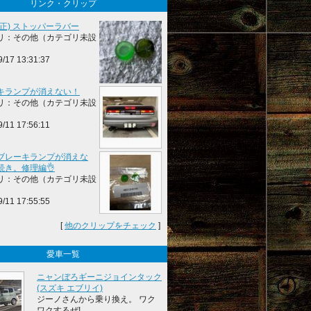
リンク・クリップ
純正) ストッパーラバー
リ：その他（カテゴリ未設
9/17 13:31:37
キランプが消えない！
リ：その他（カテゴリ未設
9/11 17:56:11
ブレーキランプが消えな
続き。修理編👌
リ：その他（カテゴリ未設
9/11 17:55:55
[
他のクリップをチェック
]
愛車一覧
ニャンぼろギーニジョインタック
(スズキ エブリイ)
ジーノさんから乗り換え。 ワク
ワクするぜ!