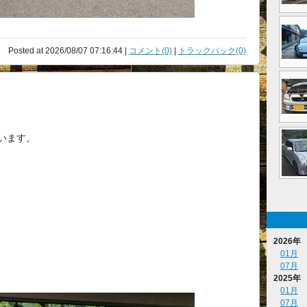
Posted at 2026/08/07 07:16:44 |
コメント(0)
|
トラックバック(0)
います。
2026年
01月
07月
2025年
01月
07月