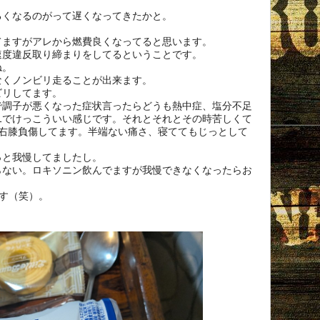
るくなるのがって遅くなってきたかと。
てますがアレから燃費良くなってると思います。
速度違反取り締まりをしてるということです。
ね。
なくノンビリ走ることが出来ます。
ビリしてます。
で調子が悪くなった症状言ったらどうも熱中症、塩分不足
1でけっこういい感じです。それとそれとその時苦しくて
?右膝負傷してます。半端ない痛さ、寝ててもじっとして
っと我慢してましたし。
らない。ロキソニン飲んでますが我慢できなくなったらお
す（笑）。