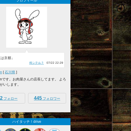
プロフィール
夜は京都」
何シテル？
07/22 22:29
an
[
石川県
]
yasanです。お肉屋さんの店長してます。 よろ
がいします。
2
445
フォロー
フォロワー
ハイタッチ！drive