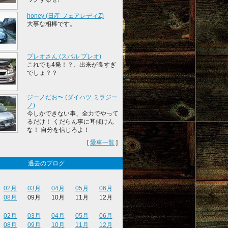
honey (日産 フェアレディZ)
大事な相棒です。
プレオさん (スバル プレオ)
これでも4発！？、出来が良すぎ
でしょ？？
ジーノだお〜 (ダイハツ ミラジー
ノ)
今しかできない事、全力でやって
るだけ！ くだらん事に耳傾けん
な！ 自分を信じろよ！
[
愛車一覧
]
過去のブログ
02月
03月
04月
05月
06月
08月
09月
10月
11月
12月
02月
03月
04月
05月
06月
08月
09月
10月
11月
12月