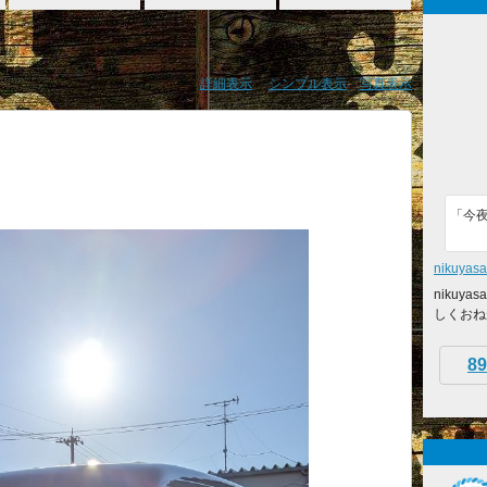
詳細表示
｜
シンプル表示
｜
写真表示
「今
nikuyas
niku
しくおね
89