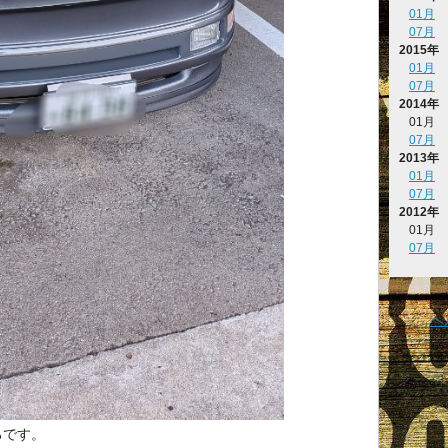
01月
07月
2015年
01月
07月
2014年
01月
07月
2013年
01月
07月
2012年
01月
07月
ヘ
ろです。