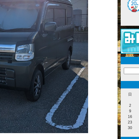
日
2
9
16
23
30