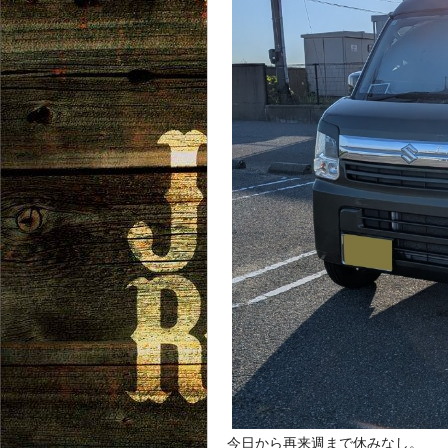
今日から再来週まで休みなし。