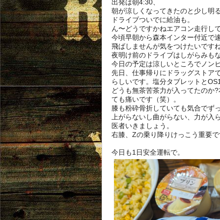
出発は朝4:30、
朝が涼しくなってきたのと少し明
ドライブついでに給油も。
ん〜どうですかねエアコン走行し
今頃早朝から森本インター付近で
飛ばしませんが気をつけたいです
夜明け前のドライブはしがらみも
今日の予定は涼しいところでノン
先日、仕事帰りにドラッグストア
らしいです。塩分タブレットとOS
どうも無茶苦茶力が入ってたのか
ても痛いです（笑）。
膝も粉砕骨折していても気合でず
上がらないし曲がらない、力が入
医者いきましょう。
右膝、Zの乗り降りけっこう重要で
今日も1日安全運転で。