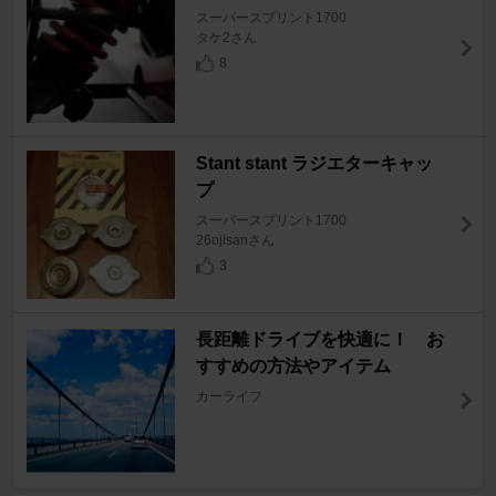
スーパースプリント1700
タケ2さん
8
Stant stant ラジエターキャッ
プ
スーパースプリント1700
26ojisanさん
3
長距離ドライブを快適に！ お
すすめの方法やアイテム
カーライフ