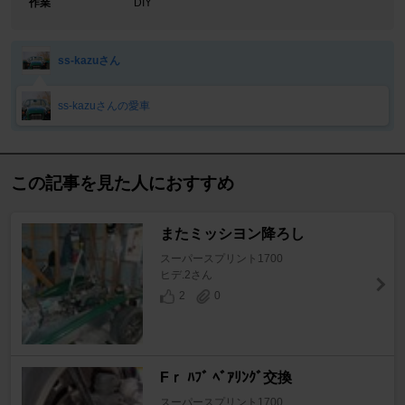
作業
DIY
ss-kazuさん
ss-kazuさんの愛車
この記事を見た人におすすめ
またミッシヨン降ろし
スーパースプリント1700
ヒデ.2さん
2
0
Fｒ ﾊﾌﾞ ﾍﾞｱﾘﾝｸﾞ交換
スーパースプリント1700