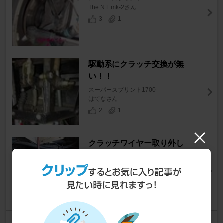
The N.F mk-2さん
3
1
駆動系にクラッチ交換が無
い！！
スーパースプリント1700
はてなさん
2
1
クラッチワイヤー取り外し
スーパースプリント1700
ZakSevenさん
7
0
ミッション・オイル漏れ