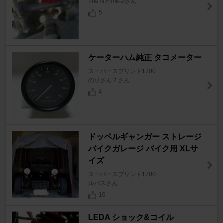
The N.F mk-2さん
5
ケーターハム純正 タコメーター
スーパースプリント1700
のりさん７さん
4
ドッペルギャンガー ストレージ
バイクガレージ バイク用 XLサ
イズ
スーパースプリント1700
ルバスさん
16
LEDA ショック&コイル