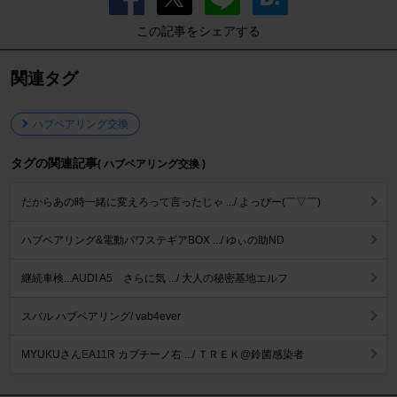
この記事をシェアする
関連タグ
ハブベアリング交換
タグの関連記事
( ハブベアリング交換 )
だからあの時一緒に変えろって言ったじゃ .../ よっぴー(￣▽￣)
ハブベアリング&電動パワステギアBOX .../ ゆぃの助ND
継続車検...AUDI A5 さらに気 .../ 大人の秘密基地エルフ
スバル ハブベアリング/ vab4ever
MYUKUさんEA11R カプチーノ右 .../ ＴＲＥＫ@鈴菌感染者