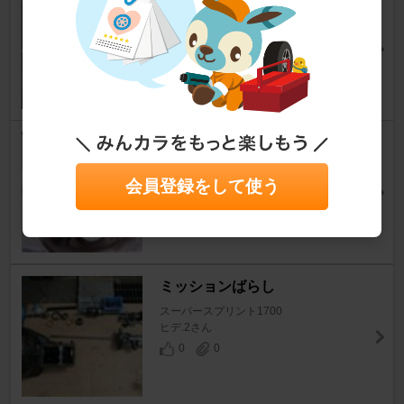
スーパースプリント1700
ヒデ.2さん
2
1
Ｆハブベアリング交換②
スーパースプリント1700
会員登録をして使う
ss-kazuさん
7
0
ミッションばらし
スーパースプリント1700
ヒデ.2さん
0
0