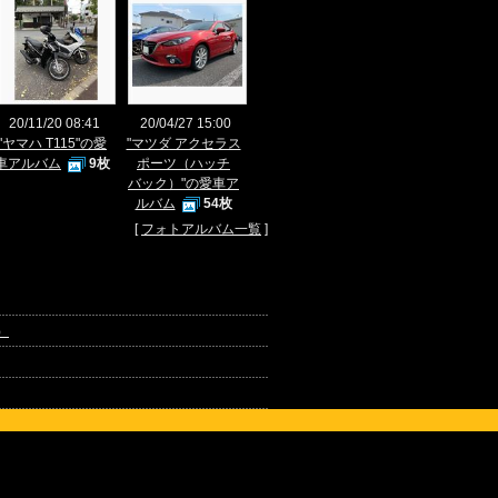
20/11/20 08:41
20/04/27 15:00
"ヤマハ T115"の愛
"マツダ アクセラス
車アルバム
9枚
ポーツ（ハッチ
バック）"の愛車ア
ルバム
54枚
[
フォトアルバム一覧
]
）