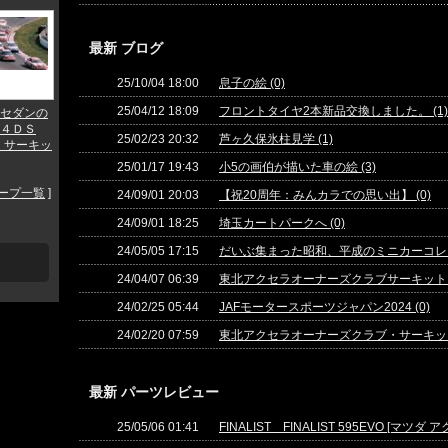
最新 ブログ
25/10/04 18:00
息子の絵 (0)
25/04/12 18:09
フロントタイヤ2本新品交換しました。 (1)
セダンの
４ＤＳ
25/02/23 20:32
芦ヶ久保氷柱見学 (1)
n サーキッ
25/01/17 19:43
小5の画伯が描いた車の絵 (3)
ープ一覧
]
24/09/01 20:03
【祝20周年：みんカラでの思い出】 (0)
24/09/01 18:25
埼玉カートパークへ (0)
24/05/05 17:15
だいぶ集まった昭和、平成のミニカーコレク
24/04/07 06:39
東北アクセラオーナーズクラブサーキットミ
24/02/25 05:44
JAFモータースポーツジャパン2024 (0)
24/02/20 07:59
東北アクセラオーナーズクラブ・サーキット
最新 パーツレビュー
25/05/06 01:41
FINALIST FINALIST 595EVO [マ