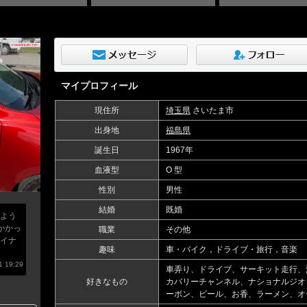
マイプロフィール
現住所
埼玉県
さいたま市
出身地
福島県
誕生日
1967年
血液型
O 型
性別
男性
結婚
既婚
よう
かかっ
職業
その他
イナ
趣味
車・バイク，ドライブ・旅行，音楽
 19:29
車弄り、ドライブ、サーキット走行、
好きなもの
カバリーチャンネル、ナショナルジオ
ーボン、ビール、お香、ラーメン、オー