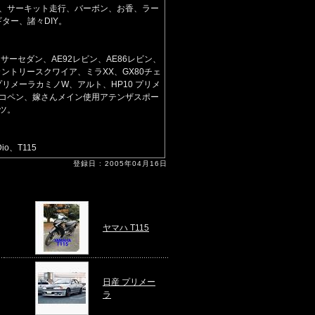
、サーキット走行、バーボン、お香、ラー
ター、諸々DIY。
サーセダン、AE92レビン、AE86レビン、
カントリースクワイア、ミラXX、GX80チェ
プリメーラカミノW、アルト、HP10 プリメ
コペン、嫁さんメイン使用アテンザスポー
ツ。
io、T115
登録日 : 2005年04月16日
ヤマハ T115
日産 プリメー
ラ