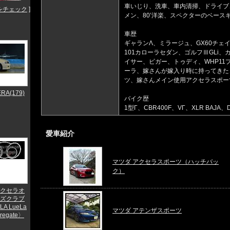
車いじり、洗車、車内清掃、ドライブ
をチェック
]
メン、80’洋楽、スペクターのベースギ
車歴
ギャランΛ、ミラージュ、GX60チェイ
101カローラセダン、ゴルフⅢGLi、
イサー、ビガー、トゥディ、WHP11
ーラ、嫁さんが嫁入り時に持ってきた
ツ、嫁さんメイン使用アクセラスポー
RA(179)
バイク歴
1型Γ、CBR400F、VΓ、XLR BAJA、D
愛車紹介
マツダ アクセラスポーツ（ハッチバッ
ク）
クセラオ
ズクラブ
LA LueLa
マツダ アテンザスポーツ
gregate〉