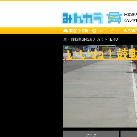
車・自動車SNSみんカラ
>
TERU
いいね！鼓
ブログ