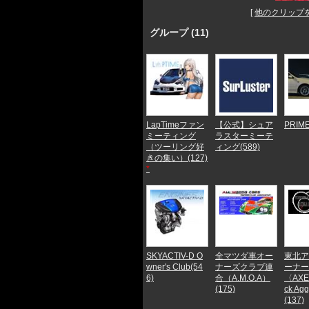
[
他のクリップ
グループ (11)
LapTimeファン
【公式】シュア
PRIME
ミーティング
ラスターミーテ
（ツーリング好
ィング(589)
きの集い）(127)
*
SKYACTIV-D O
全マツダ車オー
東北ア
wner's Club(54
ナーズクラブ連
ーナー
6)
合（A.M.O.A）
〈AXE
(175)
ck Ag
(137)