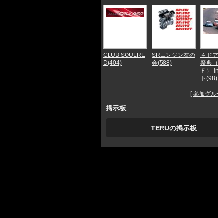
CLUB SOULRE
SRエンジン友の
４ドア
D(404)
会(588)
祭典（
Ｆ） i
ト(98)
[
参加グル
掲示板
TERUの掲示板