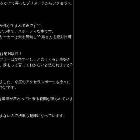
金をかけて弄ったプリメーラからアクセラス
孫が生まれて爺です^^;
アル車で、スポーティな車です。
リーカーは乗る気無し^^;嫁さんも絶対許可
Tは絶対駄目！
フラーは交換すべし！と言うくらい車好き
。前もって言っておかないと怒られますが^
ました。今度のアクセラスポーツも徐々に
予定です。
在は環境が変わって出来る範囲が限られていま
まないので洗車も趣味になっています。