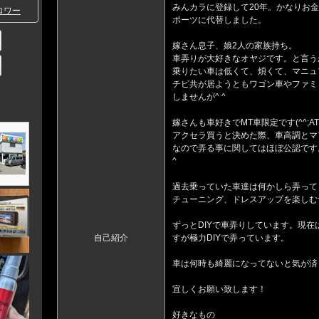
みんカラに登録して20年。かなりお
ロワー
ポーツに代替しました。
嫁さん息子、娘2人の家族持ち。
車弄りが大好きなオヤジです。と言うか
乗りたい車は低くて、煩くて、マニュ
チビ共が居ようともワゴン車やファミ
しませんが^ ^
嫁さんも車好きでMT車限定です(^^;A
アクセラ買うと決めた際、車高調とマ
なので弄る事に関してはほぼ公認です
^
過去乗っていた車達は何かしら弄って
チューニング、ドレスアップを楽しむ
ずっとDIYで車弄りしています。現
自己紹介
すが極力DIYで弄っています。
車は何時も綺麗になってないと気が済
宜しくお願い致します！
好きなもの