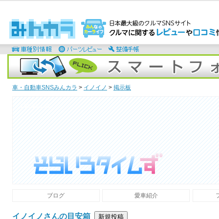
車・自動車SNSみんカラ
>
イノイノ
>
掲示板
そらいろタイムず
ブログ
愛車紹介
イノイノさんの目安箱