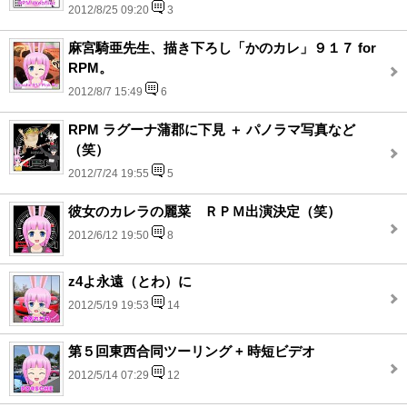
2012/8/25 09:20
3
麻宮騎亜先生、描き下ろし「かのカレ」９１７ for
RPM。
2012/8/7 15:49
6
RPM ラグーナ蒲郡に下見 ＋ パノラマ写真など
（笑）
2012/7/24 19:55
5
彼女のカレラの麗菜 ＲＰＭ出演決定（笑）
2012/6/12 19:50
8
z4よ永遠（とわ）に
2012/5/19 19:53
14
第５回東西合同ツーリング + 時短ビデオ
2012/5/14 07:29
12