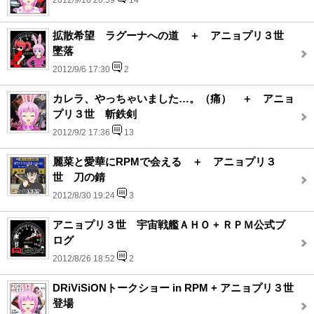
2012/9/10 20:59
14
拡散希望 ラグーナへの道 ＋ アニョプリ３世
墜落
2012/9/6 17:30
2
カレラ、やっちゃいました…。（痛） ＋ アニョ
プリ３世 斬鉄剣
2012/9/2 17:36
13
麗菜と愛華にRPMで会える ＋ アニョプリ３
世 刀の錆
2012/8/30 19:24
3
アニョプリ３世 宇宙戦艦ＡＨＯ + ＲＰＭ公式ブ
ログ
2012/8/26 18:52
2
DRiViSiONトークショー in RPM + アニョプリ３世
登場