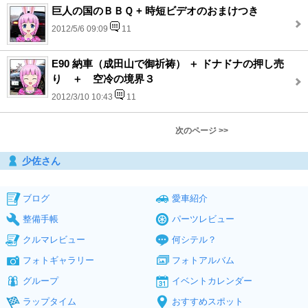
巨人の国のＢＢＱ + 時短ビデオのおまけつき
2012/5/6 09:09
11
E90 納車（成田山で御祈祷） ＋ ドナドナの押し売
り ＋ 空冷の境界３
2012/3/10 10:43
11
次のページ >>
少佐さん
ブログ
愛車紹介
整備手帳
パーツレビュー
クルマレビュー
何シテル？
フォトギャラリー
フォトアルバム
グループ
イベントカレンダー
ラップタイム
おすすめスポット