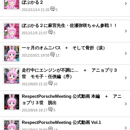
ぽぷかる２
2012/11/14 21:20
5
ぽぷかる２に麻宮先生・佐瀬弥咲ちゃん参戦！！
2012/11/5 21:07
5
一ヶ月のオムニバス + そして骨折（涙）
2012/10/21 19:55
12
走行中にエンジンが不調に… ＋ アニョプリ３
世 モモ子・任侠編（序）
2012/9/20 21:32
10
RespectPorscheMeeting 公式動画 本編 ＋ アニ
ョプリ３世 脱出
2012/9/16 18:17
5
RespectPorscheMeeting 公式動画 Vol.1