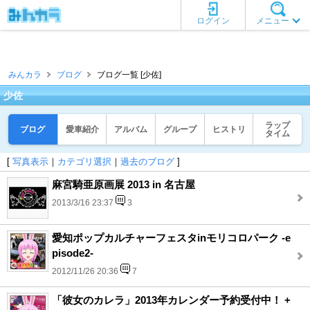
ログイン
メニュー
みんカラ
ブログ
ブログ一覧 [少佐]
少佐
ラップ
ブログ
愛車紹介
アルバム
グループ
ヒストリ
タイム
[
写真表示
｜
カテゴリ選択
｜
過去のブログ
]
麻宮騎亜原画展 2013 in 名古屋
2013/3/16 23:37
3
愛知ポップカルチャーフェスタinモリコロパーク -e
pisode2-
2012/11/26 20:36
7
「彼女のカレラ」2013年カレンダー予約受付中！ +