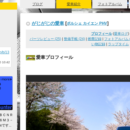
ブログ
愛車紹介
フォトアルバム
がじがじの愛車
[
]
ポルシェ カイエン PHV
プロフィール
(
愛車ログ
)
パーツレビュー (25)
|
整備手帳 (24)
|
燃費記録
|
フォトアルバム (
い物記録
|
ラップタイム
jp/b/13
愛車プロフィール
 10:42
ＢＣＮＲ
６Ｍ３－
xです...