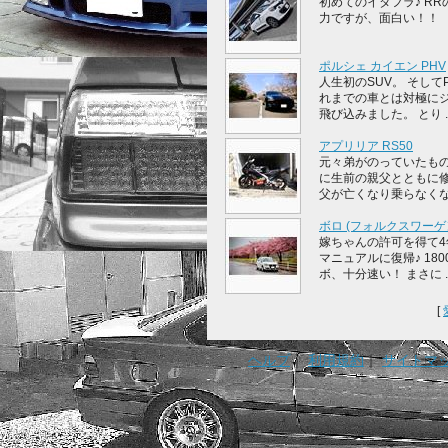
初めてのイタフラ♪ RR
力ですが、面白い！！
ポルシェ カイエン PHV
人生初のSUV。 そしてP
れまでの車とは対極に
飛び込みました。 とり ..
アプリリア RS50
元々弟がのっていたも
に生前の親父とともに修
父が亡くなり乗らなくなっ
ボロ (フォルクスワーゲ
嫁ちゃんの許可を得て4
マニュアルに復帰♪ 180
ボ、十分速い！ まさに ..
[
ヘルプ
｜
利用規約
｜
サイトマ