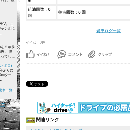
m
のMT。 非
給油回数：
0
整備回数：
0
回
回
HV。 こ
ジャンルに
愛車ログ一覧
.
イイね！0件
のを５年前
復。 親
てし ...
ン ポロ)
年ぶりに
0ccター
.
愛車一覧
]
ップ
関連リンク