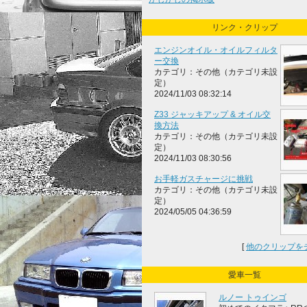
リンク・クリップ
エンジンオイル・オイルフィルタ
ー交換
カテゴリ：その他（カテゴリ未設
定）
2024/11/03 08:32:14
Z33 ジャッキアップ & オイル交
換方法
カテゴリ：その他（カテゴリ未設
定）
2024/11/03 08:30:56
お手軽ガスチャージに挑戦
カテゴリ：その他（カテゴリ未設
定）
2024/05/05 04:36:59
[
他のクリップを
愛車一覧
ルノー トゥインゴ