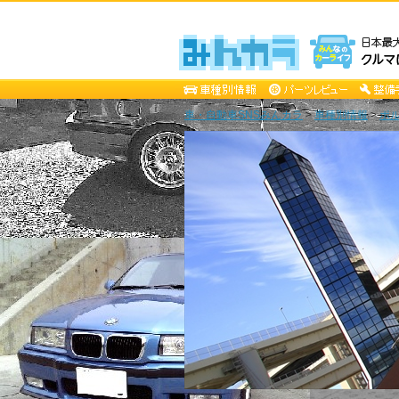
車・自動車SNSみんカラ
>
車種別情報
>
ポ