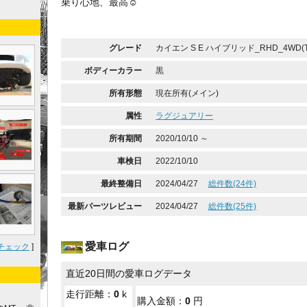
乗り心地、最高☺️
グレード
カイエン S E ハイブリッド_RHD_4WD(Tip
ボディーカラー
黒
所有形態
現在所有(メイン)
属性
ラグジュアリー
所有期間
2020/10/10 ～
車検日
2022/10/10
最終整備日
2024/04/27
総件数(24件)
最新パーツレビュー
2024/04/27
総件数(25件)
愛車ログ
チェック
]
直近20日間の愛車ログデータ
走行距離：
0
k
購入金額：
0
円