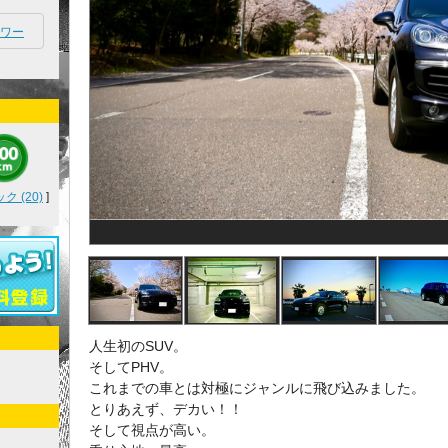
ワー
 (20)
]
人生初のSUV。
そしてPHV。
これまでの車とは対極にジャンルに飛び込みました。
とりあえず、デカい！！
そして視点が高い。