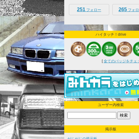
251
265
フォロー
フォロ
ハイタッチ！drive
[
全てのバッジをチェック
ユーザー内検索
掲示板
がじがじの掲示板