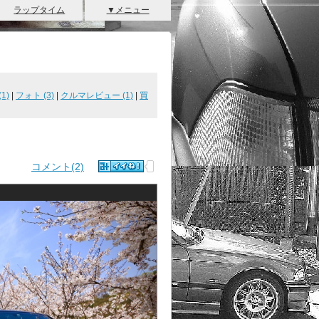
ラップタイム
▼メニュー
1)
|
フォト (3)
|
クルマレビュー (1)
|
買
コメント(2)