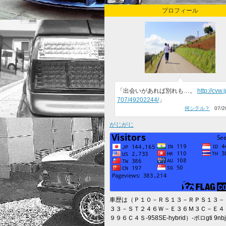
プロフィール
「出会いがあれば別れも…。
http://cvw.
707/49202244/
」
何シテル？
07/20
がじがじ
車歴は（Ｐ１０－ＲＳ１３－ＲＰＳ１３－
３３－ＳＴ２４６Ｗ－Ｅ３６Ｍ３Ｃ－Ｅ４
９９６Ｃ４Ｓ-958SE-hybrid）-ポロgti 9nbj