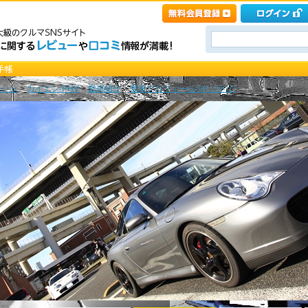
ルシェ
>
カイエン PHV
>
愛車紹介
>
愛車プロフィール [がじがじ]