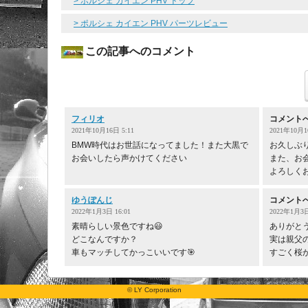
> ポルシェ カイエン PHV トップ
> ポルシェ カイエン PHV パーツレビュー
この記事へのコメント
フィリオ
コメント
2021年10月16日 5:11
2021年10月1
BMW時代はお世話になってました！また大黒で
お久しぶ
お会いしたら声かけてください
また、お会
よろしく
ゆうぽんじ
コメント
2022年1月3日 16:01
2022年1月3日
素晴らしい景色ですね😃
ありがと
どこなんですか？
実は親父
車もマッチしてかっこいいです🎯
すごく桜が
© LY Corporation