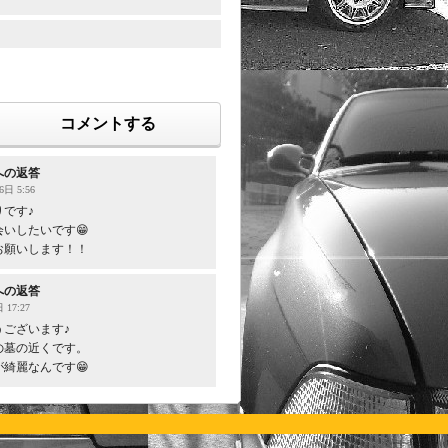
コメントする
への返答
6日 5:56
りです♪
いしたいです😁
お願いします！！
への返答
 17:27
うございます♪
の墓の近くです。
綺麗なんです😁