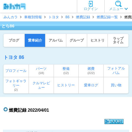
ログイン
メニュー
みんカラ
車種別情報
トヨタ
86
燃費記録
燃費記録一覧
燃費記
とら86
ラップ
ブログ
愛車紹介
アルバム
グループ
ヒストリ
タイム
トヨタ 86
フォトアル
パーツ
整備
燃費
プロフィール
バム
(18)
(12)
(222)
フォトギャラ
クルマレビ
ヒストリー
愛車ログ
買い物
リー
ュー
(2)
燃費記録 2022/04/01