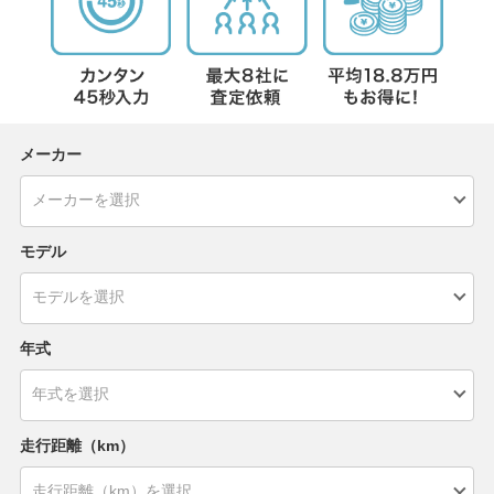
メーカー
モデル
年式
走行距離（km）