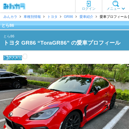
ログイン
メニュー
みんカラ
車種別情報
トヨタ
GR86
愛車紹介
愛車プロフィール [
とら86
とら86
トヨタ GR86 “ToraGR86” の愛車プロフィール