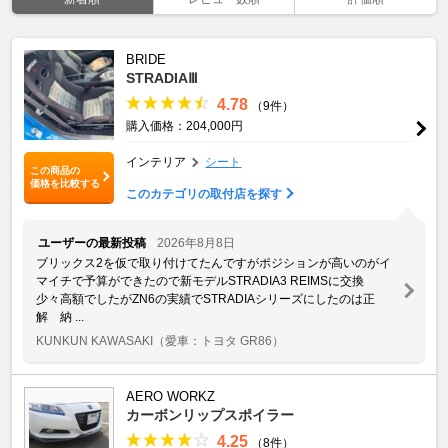
BRIDE
STRADIAⅢ
4.78
（9件）
購入価格：204,000円
インテリア
シート
この商品の
価格を比較する
このカテゴリの取付店を探す
ユーザーの最新投稿
2026年8月8日
ブリックス2を仮で取り付けてたんですがポジションが高いのがイ
マイチで予算ができたので新モデルSTRADIA3 REIMSに交換
少々高額でしたがZN6の実績でSTRADIAシリーズにしたのは正
解 納 ...
KUNKUN KAWASAKI
（愛車：トヨタ GR86）
AERO WORKZ
カーボンリップスポイラー
4.25
（8件）