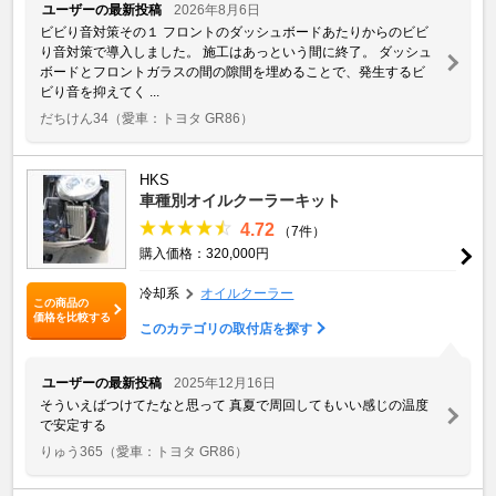
ユーザーの最新投稿
2026年8月6日
ビビり音対策その１ フロントのダッシュボードあたりからのビビ
り音対策で導入しました。 施工はあっという間に終了。 ダッシュ
ボードとフロントガラスの間の隙間を埋めることで、発生するビ
ビり音を抑えてく ...
だちけん34
（愛車：トヨタ GR86）
HKS
車種別オイルクーラーキット
4.72
（7件）
購入価格：320,000円
冷却系
オイルクーラー
この商品の
価格を比較する
このカテゴリの取付店を探す
ユーザーの最新投稿
2025年12月16日
そういえばつけてたなと思って 真夏で周回してもいい感じの温度
で安定する
りゅう365
（愛車：トヨタ GR86）