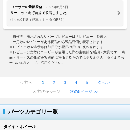
ユーザーの最新投稿
2026年8月5日
サーキット走行前提で装着しました。
obako0118
（愛車：トヨタ GR86）
※自作等、表示されないパーツレビューは「レビュー」を選択
※一定数のレビューがある商品のみ製品評価が表示されます。
※レビュー数や表示順は前日分が翌日の日中に反映されます。
※レビューは実際にユーザーが使用した際の主観的な感想・意見です。 商
品・サービスの価値を客観的に評価するものではありません。あくまでも
一つの参考としてご活用ください。
<
前へ
｜
1
｜
2
｜
3
｜
4
｜
5
｜
次へ
>
<< 前の5ページ
｜
次の5ページ >>
パーツカテゴリ一覧
タイヤ・ホイール