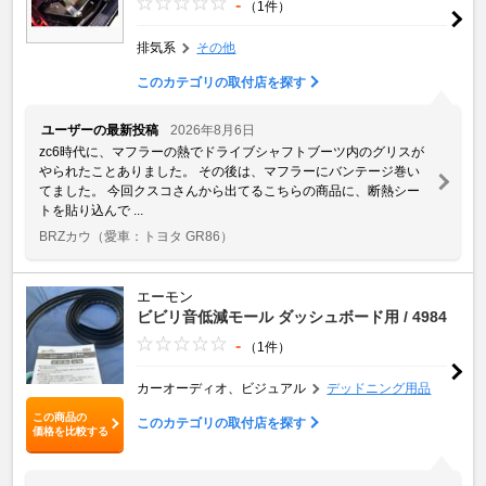
-
（1件）
排気系
その他
このカテゴリの取付店を探す
ユーザーの最新投稿
2026年8月6日
zc6時代に、マフラーの熱でドライブシャフトブーツ内のグリスが
やられたことありました。 その後は、マフラーにバンテージ巻い
てました。 今回クスコさんから出てるこちらの商品に、断熱シー
トを貼り込んで ...
BRZカウ
（愛車：トヨタ GR86）
エーモン
ビビリ音低減モール ダッシュボード用 / 4984
-
（1件）
カーオーディオ、ビジュアル
デッドニング用品
この商品の
このカテゴリの取付店を探す
価格を比較する