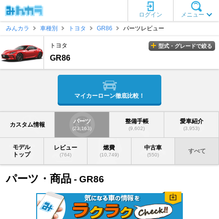
ログイン
メニュー
みんカラ
車種別
トヨタ
GR86
パーツレビュー
トヨタ
型式・グレードで絞る
GR86
マイカーローン徹底比較！
パーツ
整備手帳
愛車紹介
カスタム情報
(23,163)
(9,602)
(3,953)
モデル
レビュー
燃費
中古車
すべて
トップ
(764)
(10,749)
(550)
パーツ・商品
- GR86