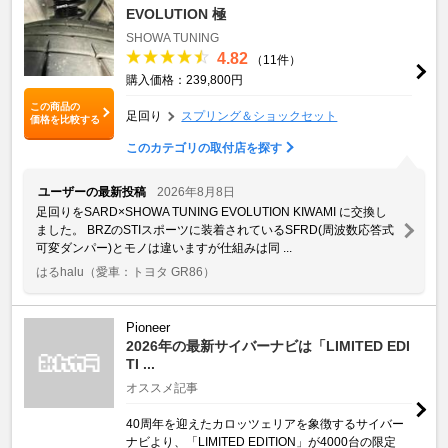
EVOLUTION 極
SHOWA TUNING
4.82
（11件）
購入価格：239,800円
この商品の
足回り
スプリング＆ショックセット
価格を比較する
このカテゴリの取付店を探す
ユーザーの最新投稿
2026年8月8日
足回りをSARD×SHOWA TUNING EVOLUTION KIWAMI に交換し
ました。 BRZのSTIスポーツに装着されているSFRD(周波数応答式
可変ダンパー)とモノは違いますが仕組みは同 ...
はるhalu
（愛車：トヨタ GR86）
Pioneer
2026年の最新サイバーナビは「LIMITED EDI
TI ...
オススメ記事
40周年を迎えたカロッツェリアを象徴するサイバー
ナビより、「LIMITED EDITION」が4000台の限定