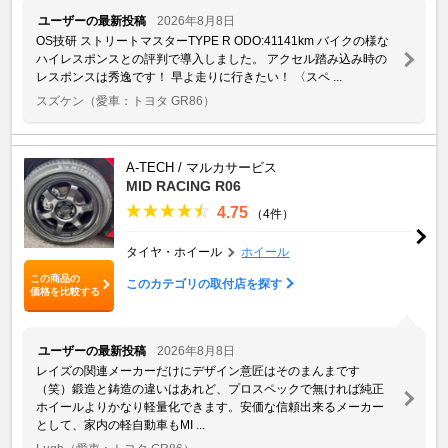
ユーザーの最新投稿
2026年8月8日
OS技研 ストリートマスターTYPE R ODO:41141km バイクの様な
ハイレスポンスとの評判で導入しました。 アクセル踏み込み時の
レスポンスは秀逸です！ 早よ走りに行きたい！ 〈スペ ...
スズケン
（愛車：トヨタ GR86）
A-TECH / マルカサービス
MID RACING R06
4.75
（4件）
タイヤ・ホイール
ホイール
この商品の
このカテゴリの取付店を探す
価格を比較する
ユーザーの最新投稿
2026年8月8日
レイズの関連メーカーだけにデザイン意匠はそのまんまです
（笑）鍛造と鋳造の違いはあれど、プロスペックで無ければ純正
ホイールよりかなり軽量化できます。安価な信頼出来るメーカー
として、家内の軽自動車もMI ...