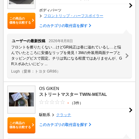
ボディパーツ
フロントリップ・ハーフスポイラー
この商品の
価格を比較する
このカテゴリの取付店を探す
ユーザーの最新投稿
2026年8月8日
フロントを擦りたくない…けどGR純正は巷に溢れているし…と悩
んでいたところに安価なリップを発見！3Mの外装用両面テープと
タッピングビスで固定。チリは気になる程度ではありませんが、G
Rスポみたいにピッ ...
Lugh
（愛車：トヨタ GR86）
OS GIKEN
ストリートマスター TWIN-METAL
-
（3件）
駆動系
クラッチ
この商品の
このカテゴリの取付店を探す
価格を比較する