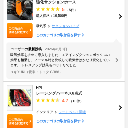
強化サクションホース
5
（6件）
購入価格：19,500円
吸気系
サクションパイプ
この商品の
価格を比較する
このカテゴリの取付店を探す
ユーザーの最新投稿
2026年8月8日
吸気効率を求めて導入しました。エアインダクションボックスの
効果も相乗し、ノーマル時と比較して吸気音はかなり変化してい
ます。 ドレスアップ効果もバッチリでした！
ユキYUKI
（愛車：トヨタ GR86）
HPI
レーシングハーネス6点式
4.7
（10件）
インテリア
シートベルト関連
この商品の
このカテゴリの取付店を探す
価格を比較する