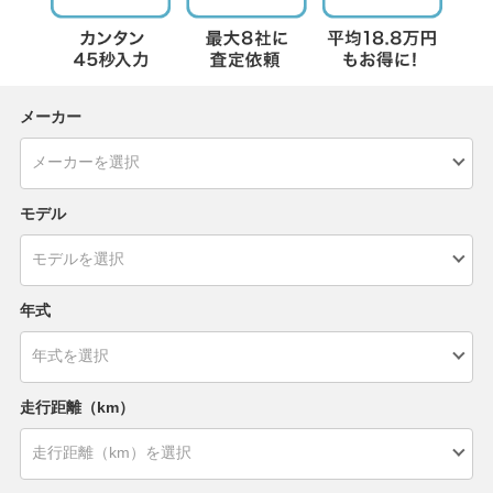
メーカー
モデル
年式
走行距離（km）