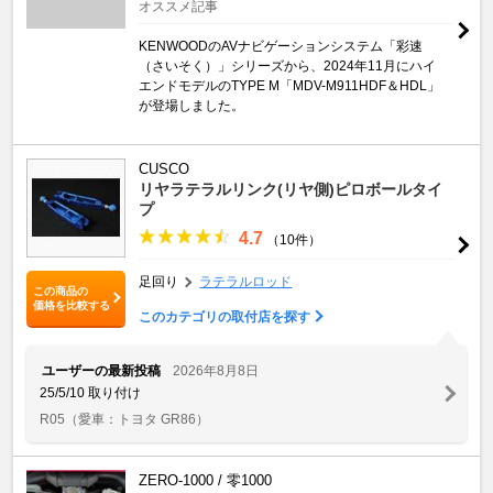
オススメ記事
KENWOODのAVナビゲーションシステム「彩速
（さいそく）」シリーズから、2024年11月にハイ
エンドモデルのTYPE M「MDV-M911HDF＆HDL」
が登場しました。
CUSCO
リヤラテラルリンク(リヤ側)ピロボールタイ
プ
4.7
（10件）
足回り
ラテラルロッド
この商品の
価格を比較する
このカテゴリの取付店を探す
ユーザーの最新投稿
2026年8月8日
25/5/10 取り付け
R05
（愛車：トヨタ GR86）
ZERO-1000 / 零1000