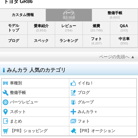
トヨタ GR86
パーツ
整備手帳
カスタム情報
(23,163)
(9,602)
モデル
愛車紹介
レビュー
燃費
Q&A
トップ
(3,953)
(764)
(10,749)
(103)
フォト
中古車
ブログ
スペック
ランキング
(4,207)
(550)
ページの先頭へ ▲
みんカラ 人気のカテゴリ
車種別
イイね！
整備手帳
ブログ
パーツレビュー
グループ
スポット
みんカラ＋
まとめ
フォト
【PR】ショッピング
【PR】オークション