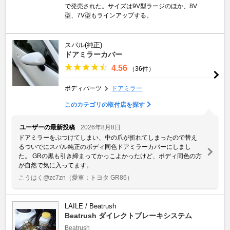
で発売された。サイズは9V型ラージのほか、8V
型、7V型もラインアップする。
スバル(純正)
ドアミラーカバー
4.56
（36件）
ボディパーツ
ドアミラー
このカテゴリの取付店を探す
ユーザーの最新投稿
2026年8月8日
ドアミラーをぶつけてしまい、中の爪が折れてしまったので替え
るついでにスバル純正のボディ同色ドアミラーカバーにしまし
た。 GRの黒も引き締まってかっこよかったけど、ボディ同色の方
が自然で気に入ってます。
こうはく@zc7zn
（愛車：トヨタ GR86）
LAILE / Beatrush
Beatrush ダイレクトブレーキシステム
Beatrush