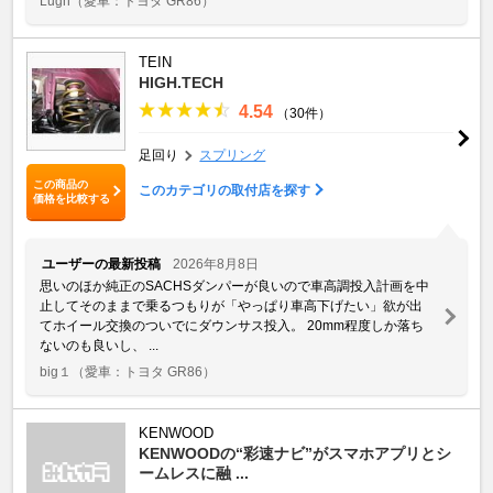
Lugh
（愛車：トヨタ GR86）
TEIN
HIGH.TECH
4.54
（30件）
足回り
スプリング
この商品の
このカテゴリの取付店を探す
価格を比較する
ユーザーの最新投稿
2026年8月8日
思いのほか純正のSACHSダンパーが良いので車高調投入計画を中
止してそのままで乗るつもりが「やっぱり車高下げたい」欲が出
てホイール交換のついでにダウンサス投入。 20mm程度しか落ち
ないのも良いし、 ...
big１
（愛車：トヨタ GR86）
KENWOOD
KENWOODの“彩速ナビ”がスマホアプリとシ
ームレスに融 ...