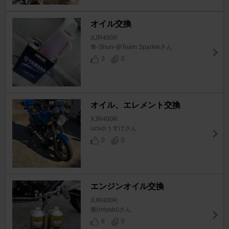
オイル交換
XJR400R
隼-Shun-@Team Sparkleさん
3
0
オイル、エレメント交換
XJR400R
uzsゆうすけさん
0
0
エンジンオイル交換
XJR400R
雅(miyabi)さん
8
0