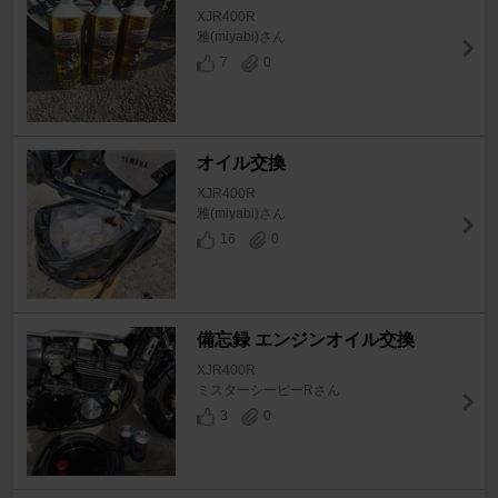
XJR400R
雅(miyabi)さん
7
0
オイル交換
XJR400R
雅(miyabi)さん
16
0
備忘録 エンジンオイル交換
XJR400R
ミスターシービーRさん
3
0