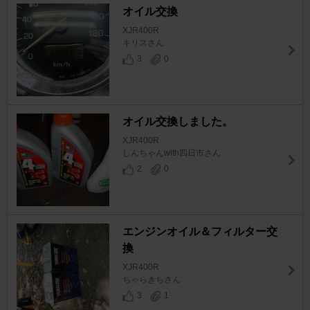
オイル交換
XJR400R
キリスさん
3
0
オイル交換しました。
XJR400R
しんちゃんwith四日市さん
2
0
エンジンオイル＆フィルター交
換
XJR400R
ちゃらきちさん
3
1