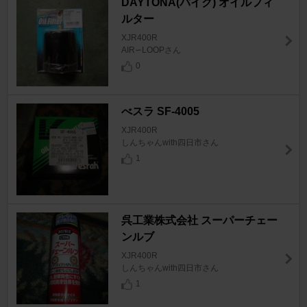
DAYTONA(バイク) オイルフィ
ルター
XJR400R
AIR∽LOOPさん
0
べスラ SF-4005
XJR400R
しんちゃんwith四日市さん
1
呉工業株式会社 スーパーチェー
ンルブ
XJR400R
しんちゃんwith四日市さん
1