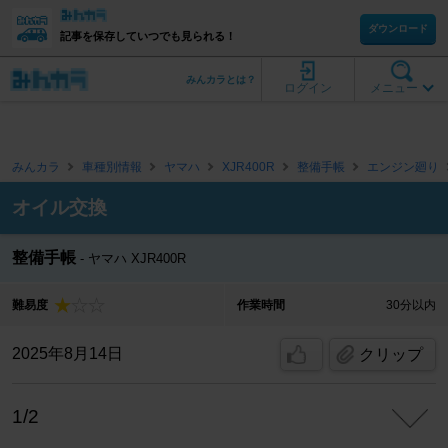
ダウンロード
記事を保存していつでも見られる！
みんカラとは？
ログイン
メニュー
みんカラ
車種別情報
ヤマハ
XJR400R
整備手帳
エンジン廻り
オイル交換
整備手帳
ヤマハ XJR400R
難易度
作業時間
30分以内
2025年8月14日
クリップ
1/2