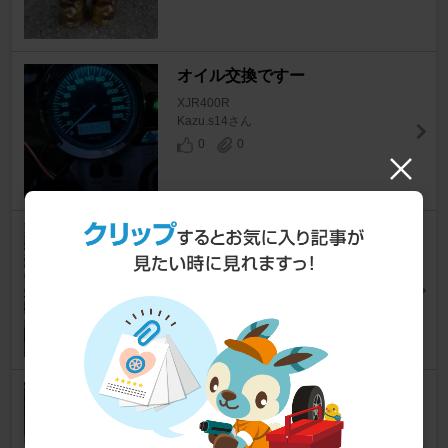
オイル交換ですー
XJR400R
Kazu.s14さん
0
0
XJR400R オイル交換
XJR400R
アーリオオーリオさん
5
0
オイル&エレメント交換 53,13
3km
XJR400R