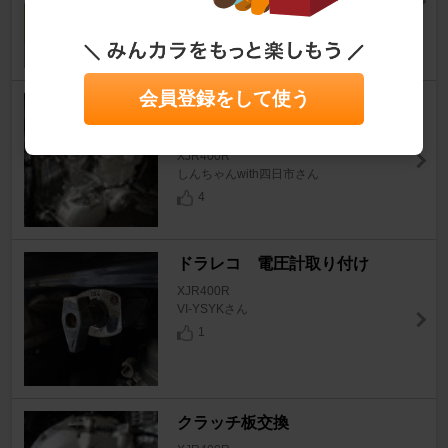
ﾀｹｼﾛｳph2さん
0
0
会員登録をして使う
XJR400キャブレターオーバー
ホール
XJR400R
しんちゃんwith四日市さん
4
ドラレコ 電圧計取り付け
XJR400R
VI-YSYKさん
1
クラッチ板交換