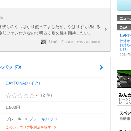
5日
ニュー
生き残りのやつばかり使ってましたが、やはりすぐ切れる
Q&A
 冷却ファン付きなので明るく耐久性も期待したい。
社外オ
社外オ
ﾀｹｼﾛｳph2
（愛車：ヤマハ XJR400R）
お持ち
しけ ...
2014/0
ンパッドX
DAYTONA(バイク)
（2 件）
-
1,500円
ブレーキ
ブレーキパッド
このカテゴリの取付店を探す