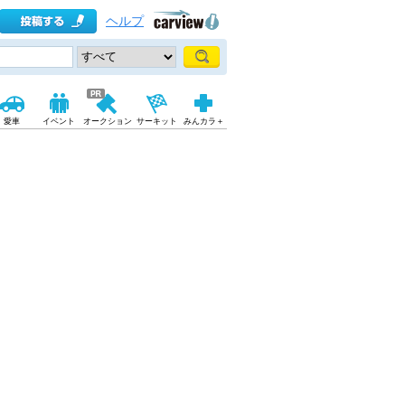
ヘルプ
愛車
イベント
オークション
サーキット
みんカラ＋