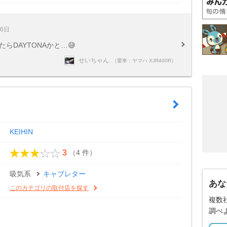
26日
らDAYTONAかと…😅
せいちゃん.
（愛車：ヤマハ XJR400R）
KEIHIN
（4 件）
3
吸気系
キャブレター
あな
このカテゴリの取付店を探す
複数
調べ