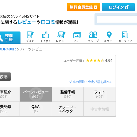
ブログ
イイね！
レビュー
フォト
グループ
スポット
カーライフ
XJR400R
パーツレビュー
4.64
ユーザー評価：
中古車の買取・査定相場を調べる
愛車紹介
パーツレビュー
整備手帳
フォト
(598)
(912)
(980)
(402)
燃費記録
Q&A
グレード・
中古車情報
スペック
(560)
(1)