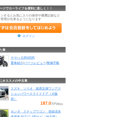
ージでカーライフを便利に楽しく！！
インするとお気に入りの保存や燃費記録など
な管理が出来るようになります
ログイン
た車
ヤマハ XJR400R
愛車紹介
/
パーツレビュー
/
整備手帳
にオススメの中古車
スズキ ソリオ 後席左側ワンアク
ションパワースライドドア（大阪
府）
187.0
万円
(税込)
ホンダ ステップワゴン 登録済未
使用車 純正11.4型ナビ（埼玉県）