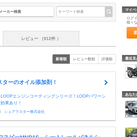
マイペ
メーカー検索
ログ
様々
レビュー
（912件 ）
最近見
新着順
レビュー数順
評価順
スターのオイル添加剤！
あなた
LOOPエンジンコーティングシリーズ！LOOPパワーシ
乗効果あり！
日
シュアラスター株式会社