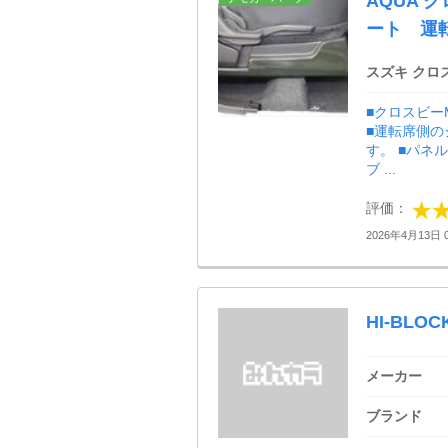
AQUA 
ート 運
スズキ クロ
■クロスビー
■運転席側
す。 ■パネ
ブ ...
評価：
2026年4月13日 0
HI-BLOC
メーカー
ブランド