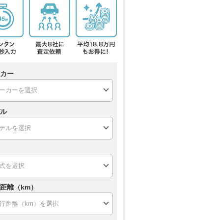
カー
ル
距離（km）