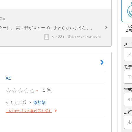
13日
ターに。 高回転がスムーズにまわらないような、、
xjr400rr
（愛車：ヤマハ XJR400R）
メー
モデ
AZ
年式
（1 件）
-
ケミカル系
添加剤
このカテゴリの取付店を探す
走行