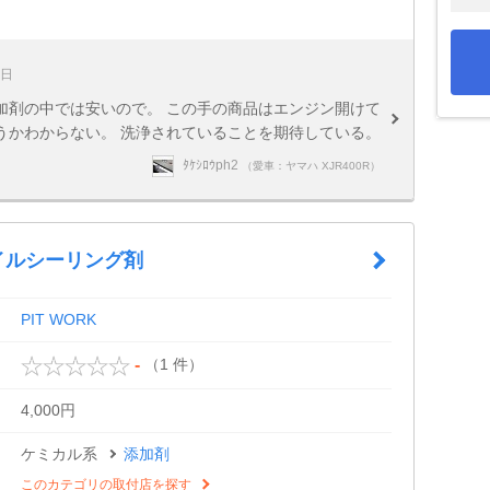
5日
加剤の中では安いので。 この手の商品はエンジン開けて
うかわからない。 洗浄されていることを期待している。
ﾀｹｼﾛｳph2
（愛車：ヤマハ XJR400R）
オイルシーリング剤
PIT WORK
（1 件）
-
4,000円
ケミカル系
添加剤
このカテゴリの取付店を探す