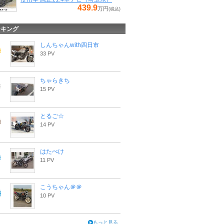
439.9
万円
(税込)
ンキング
しんちゃんwith四日市
33 PV
ちゃらきち
15 PV
とるご☆
14 PV
はたぺけ
11 PV
こうちゃん＠＠
10 PV
もっと見る