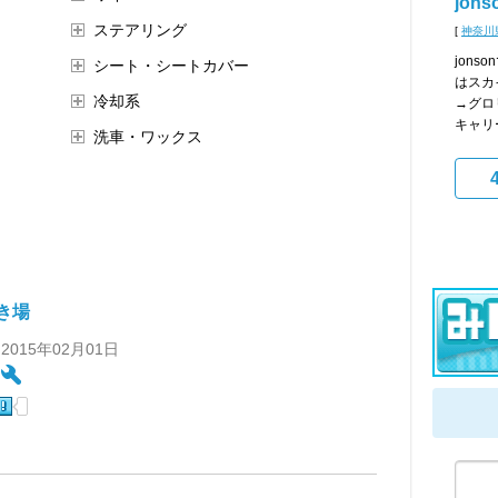
jons
ステアリング
[
神奈川
jon
シート・シートカバー
はスカ
冷却系
→グロ
キャリ
洗車・ワックス
き場
 2015年02月01日
: