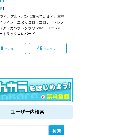
on
県
]
sonです。アルトバンに乗っています。車歴
イライン→エヌッコロ→コロナ→トレノ
リア→カペラ→クラウンV8→ローレル→
ートラック→レパード...
48
48
フォロー
フォロワー
ユーザー内検索