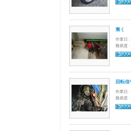
漸く
作業日 :
難易度 
回転信
作業日 :
難易度 