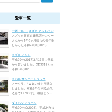
愛車一覧
中西アルト (スズキ アルトバン)
スズキ自販東京練馬西センター
さんから1年6ヶ月落ちの長年欲
しかった令和2年式(2020) ...
スズキ アルト
平成29年(2017)3月17日に父親
から貰いました。OD3318ｋｍ
令和3年(202 ...
スバル サンバートラック
ノークラ、4ＷＤの軽トラ購入
しました。車検2年付き陸総代
込みで177000円。概観とシー ...
ダイハツ ミラバン
平成20年式(2008)。平成24年１