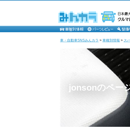
車・自動車SNSみんカラ
>
車種別情報
>
ス
jonsonのペー