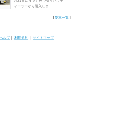
月21日に４９万円でダイハツデ
ィーラーから購入しま ...
[
愛車一覧
]
ヘルプ
｜
利用規約
｜
サイトマップ