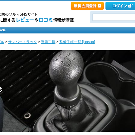
バル
>
サンバートラック
>
整備手帳
>
整備手帳一覧 [jonson]
ジ