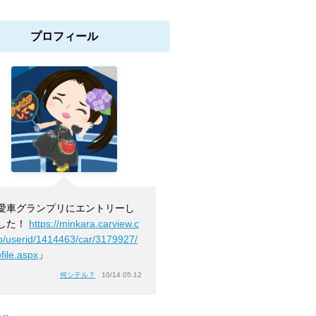
プロフィール
愛車グランプリにエントリーし
した！
https://minkara.carview.c
jp/userid/1414463/car/3179927/
file.aspx
」
何シテル？
10/14 05:12