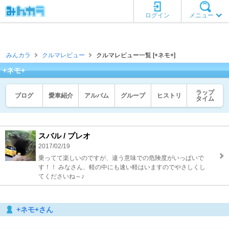
ログイン
メニュー
みんカラ
クルマレビュー
クルマレビュー一覧 [+ネモ+]
+ネモ+
ラップ
ブログ
愛車紹介
アルバム
グループ
ヒストリ
タイム
スバル / プレオ
2017/02/19
乗ってて楽しいのですが、違う意味での危険度がいっぱいで
す！！ みなさん、軽の中にも速い軽はいますのでやさしくし
てくださいね～♪
+ネモ+さん