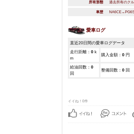
所有形態
過去所有のク
車歴
NA6CE→PG6
愛車ログ
直近20日間の愛車ログデータ
走行距離：
0
k
購入金額：
0
円
m
給油回数：
0
整備回数：
0
回
回
イイね！0件