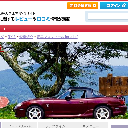
ツダ
>
RX-8
>
愛車紹介
>
愛車プロフィール [mizuho]
え
フォトアルバム
ラップタイム
▼メニュー