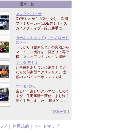
愛車一覧
マツダ ベリーサ
DYデミオからの乗り換え。 次期
ファミリーカーはDEデミオ・ス
カイアクティブ・緑と勝手に ...
ガーネットレッド (マツダ ロード
スター)
うっかり（更新忘れ）の失効から
マニュアル免許を一発どりで再取
得。マニュアルミッション運転 ...
マツダ デミオ
紆余曲折ありついに納車！ こだ
わりの前期型エクステリア。 念
願のスパイシーオレンジです ...
マツダ RX-8
楽しい…楽しいクルマだったので
すが、住宅事情の変化により泣く
泣く手放しました。 最終的に ...
[
愛車一覧
]
ルプ
｜
利用規約
｜
サイトマップ