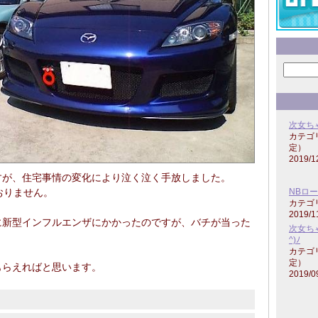
次女ち
カテゴ
定）
2019/1
すが、住宅事情の変化により泣く泣く手放しました。
ておりません。
NBロ
カテゴ
2019/1
に新型インフルエンザにかかったのですが、バチが当った
次女ち
^)ﾉ
カテゴ
定）
もらえればと思います。
2019/0