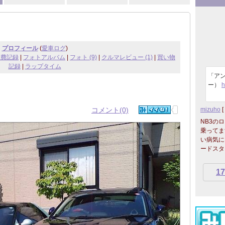
プロフィール
(
愛車ログ
)
燃費記録
|
フォトアルバム
|
フォト (9)
|
クルマレビュー (1)
|
買い物
記録
|
ラップタイム
「ア
ー）
h
コメント(0)
mizuho
[
NB3の
乗ってま
い病気に
ードスタ
17