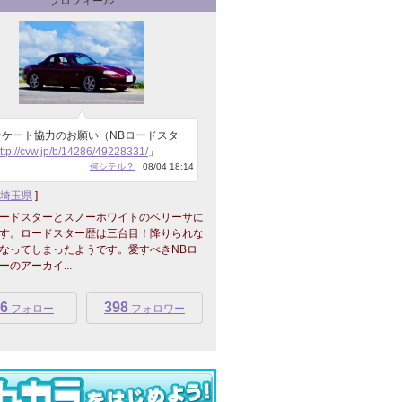
プロフィール
ンケート協力のお願い（NBロードスタ
ttp://cvw.jp/b/14286/49228331/
」
何シテル？
08/04 18:14
埼玉県
]
ロードスターとスノーホワイトのベリーサに
す。ロードスター歴は三台目！降りられな
なってしまったようです。愛すべきNBロ
ーのアーカイ...
6
398
フォロー
フォロワー