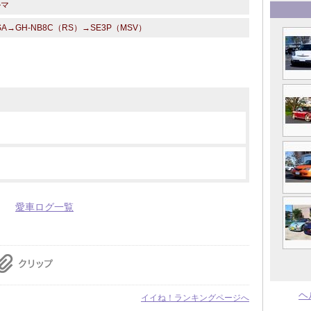
ルマ
SA→GH-NB8C（RS）→SE3P（MSV）
愛車ログ一覧
ヘ
イイね！ランキングページへ