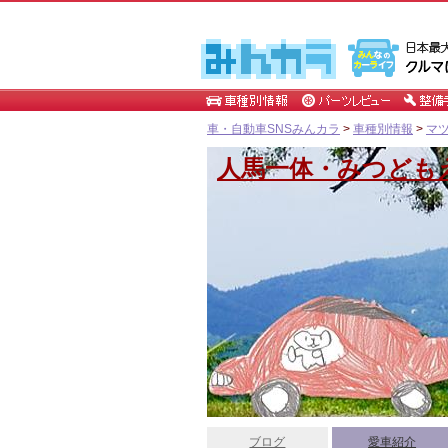
車・自動車SNSみんカラ
>
車種別情報
>
マ
人馬一体・みつども
ブログ
愛車紹介