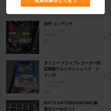
会員登録をして使う
クルッポルさん
4
自作 コンデンサ
フィット
[GD系]
なお'sさん
1
ダイソー ドライブレコーダー対
応両面アルミサンシェード ジ
ャンボ
フィット
[GD系]
くーぺさん
5
RAY'S DAYTONARACING 鍛
造ホイールナット