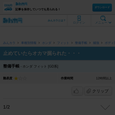
ダウンロード
記事を保存していつでも見られる！
みんカラとは？
ログイン
メニュー
みんカラ
車種別情報
ホンダ
フィット
整備手帳
補強
ボディ
止めていたらオカマ掘られた・・・
整備手帳
ホンダ フィット [GD系]
難易度
作業時間
12時間以上
クリップ
1/2