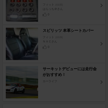
フィット
[GD系]
はらっち＠さん
0
スピリッツ 本革シートカバー
フィット
[GD系]
ＮＡＣさん
0
サーキットデビューには走行会
がおすすめ！
カーライフ