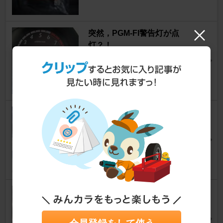
突然，PGM-FI警告灯が点
灯？！
フィット
[GD系]
Sigさん
29
無限 サイドスポイラー 取り
付け
フィット
[GD系]
BOTOMSさん
1
エアコン修理 エキパン エバ
ポレーター交換
フィット
[GD系]