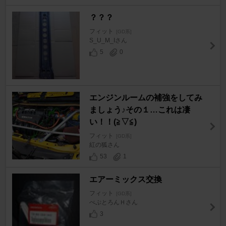
？？？
フィット
[GD系]
S_U_M_Iさん
5
0
エンジンルームの補強をしてみ
ましょう♪その１…これは凄
い！！(≧▽≦)
フィット
[GD系]
紅の狐さん
53
1
エアーミックス交換
フィット
[GD系]
ぺぷとろんＨさん
3