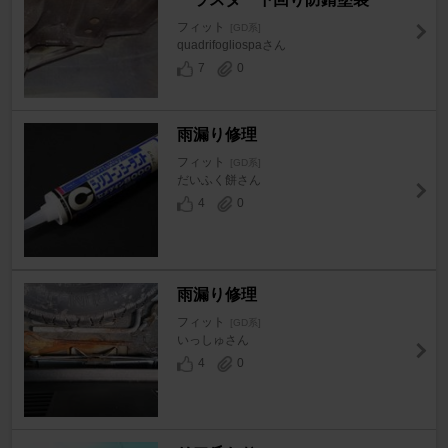
フィット
[GD系]
quadrifogliospaさん
7
0
雨漏り修理
フィット
[GD系]
だいふく餅さん
4
0
雨漏り修理
フィット
[GD系]
いっしゅさん
4
0