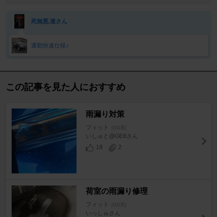
死無悪,達さん
通勤快速仕様♪
この記事を見た人におすすめ
雨漏り対策
フィット
[GD系]
いしゅと@GE8さん
18
2
荷室の雨漏り修理
フィット
[GD系]
いっしゅさん