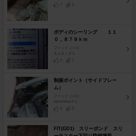
7
0
ボディのシーリング １１
０，８７９ｋｍ
フィット
[GD系]
えんまくさん
5
1
制振ポイント（サイドフレー
ム）
フィット
[GD系]
sasamasaさん
0
0
FIT(GD1) スリーボンド スリ
ーラスター下回り防錆塗装