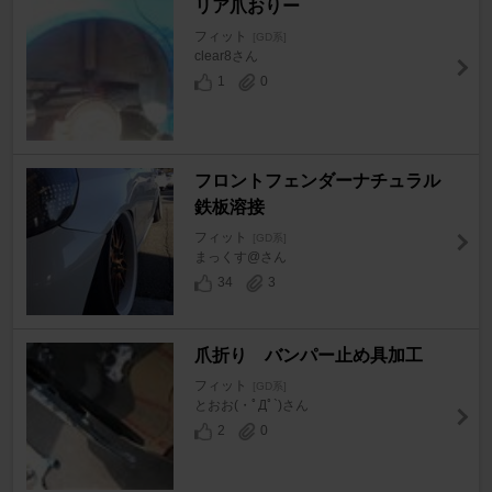
リア爪おりー
フィット
[GD系]
clear8さん
1
0
フロントフェンダーナチュラル
鉄板溶接
フィット
[GD系]
まっくす@さん
34
3
爪折り バンパー止め具加工
フィット
[GD系]
とおお(・ﾟДﾟ`)さん
2
0