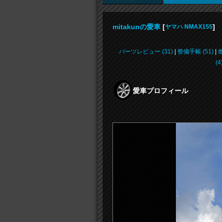
mitakunの愛車
[
]
ヤマハ NMAX155
パーツレビュー (31)
|
整備手帳 (51)
|
燃
(4
愛車プロフィール