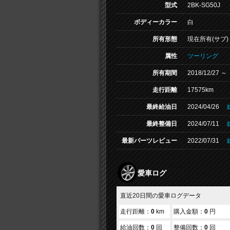
型式
2BK-SG50J
ボディーカラー
白
所有形態
現在所有(サブ)
属性
ツーリング
所有期間
2018/12/27 ～
走行距離
17575km
最終給油日
2024/04/26
最終整備日
2024/07/11
最新パーツレビュー
2022/07/31
愛車ログ
直近20日間の愛車ログデータ
走行距離：
0
km
購入金額：
0
円
給油回数：
0
回
整備回数：
0
回