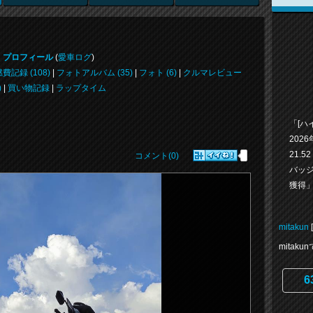
プロフィール
(
愛車ログ
)
費記録 (108)
|
フォトアルバム (35)
|
フォト (6)
|
クルマレビュー
)
|
買い物記録
|
ラップタイム
「[ハイ
2026
21.5
コメント(0)
バッジ
獲得
mitakun
mita
6