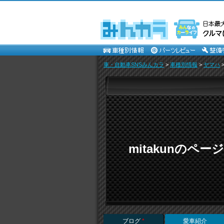
車・自動車SNSみんカラ
>
車種別情報
>
ヤマハ
mitakunのページ
ブログ
*
愛車紹介