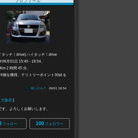
プロフィール
タッチ！drive] ハイタッチ！drive
年08月01日 15:40 - 18:54、
2 Km 2 時間 45 分、
6個を獲得、テリトリーポイント30pt.を
」
何シテル？
08/01 18:54
[
大阪府
]
kunです。よろしくお願いします。
3
100
フォロー
フォロワー