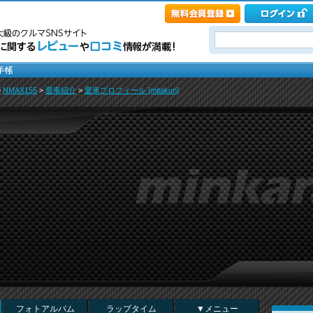
>
NMAX155
>
愛車紹介
>
愛車プロフィール [mitakun]
フォトアルバム
ラップタイム
▼メニュー