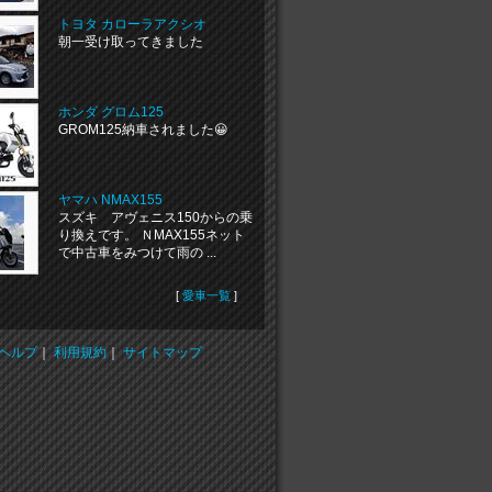
トヨタ カローラアクシオ
朝一受け取ってきました
ホンダ グロム125
GROM125納車されました😀
ヤマハ NMAX155
スズキ アヴェニス150からの乗
り換えです。 ＮMAX155ネット
で中古車をみつけて雨の ...
[
愛車一覧
]
ヘルプ
｜
利用規約
｜
サイトマップ