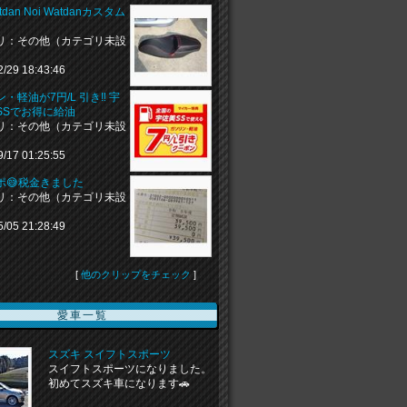
atdan Noi Watdanカスタム
リ：その他（カテゴリ未設
2/29 18:43:46
・軽油が7円/L 引き‼ 宇
SSでお得に給油
リ：その他（カテゴリ未設
9/17 01:25:55
ポ😅税金きました
リ：その他（カテゴリ未設
5/05 21:28:49
[
他のクリップをチェック
]
愛車一覧
スズキ スイフトスポーツ
スイフトスポーツになりました。
初めてスズキ車になります🚗