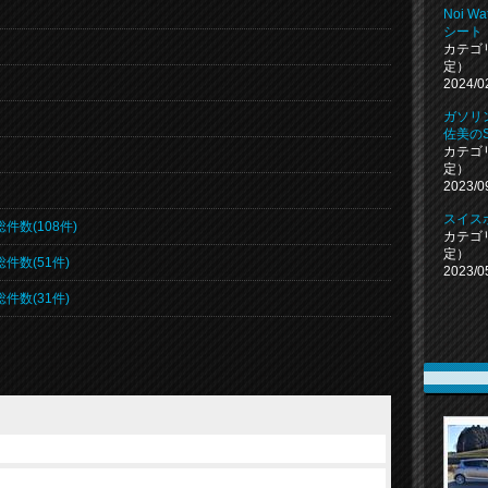
Noi W
シート
カテゴ
定）
2024/0
ガソリン
佐美の
カテゴ
定）
2023/0
スイス
総件数(108件)
カテゴ
定）
総件数(51件)
2023/0
総件数(31件)