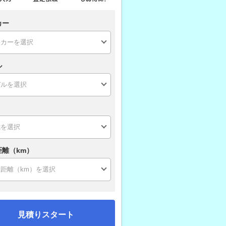
カー
ル
距離（km）
見積りスタート