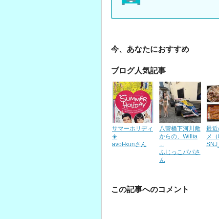
今、あなたにおすすめ
ブログ人気記事
サマーホリディ
八菅橋下河川敷
最近
☀️
からの、Willia
メ（
avot-kunさん
...
SN
ふじっこパパさ
ん
この記事へのコメント