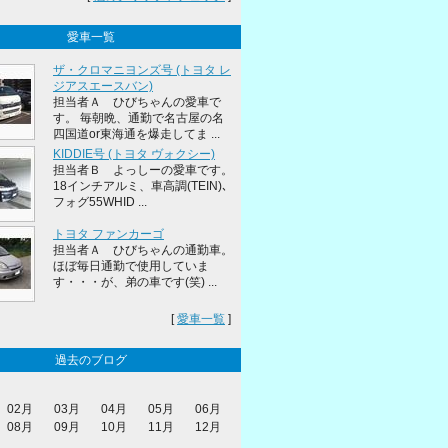
愛車一覧
ザ・クロマニヨンズ号 (トヨタ レ
ジアスエースバン)
担当者Ａ ひびちゃんの愛車で
す。 毎朝晩、通勤で名古屋の名
四国道or東海通を爆走してま ...
KIDDIE号 (トヨタ ヴォクシー)
担当者Ｂ よっしーの愛車です。
18インチアルミ、車高調(TEIN)､
フォグ55WHID ...
トヨタ ファンカーゴ
担当者Ａ ひびちゃんの通勤車。
ほぼ毎日通勤で使用していま
す・・・が、弟の車です(笑) ...
[
愛車一覧
]
過去のブログ
02月
03月
04月
05月
06月
08月
09月
10月
11月
12月