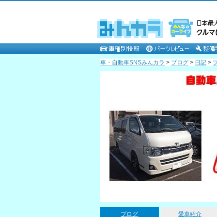
車・自動車SNSみんカラ
>
ブログ
>
日記
>
BINGOPARTS－ビンゴパーツ－のページ
ブログ
愛車紹介