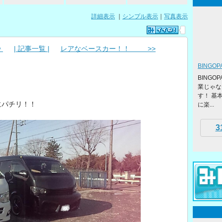
詳細表示
｜
シンプル表示
｜
写真表示
＾
| 記事一覧 |
レアなベースカー！！ >>
BINGO
BING
業じゃな
す！ 基
にパチリ！！
に楽...
3