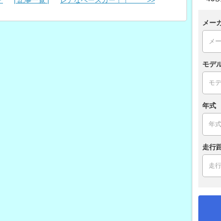
メー
モデ
年式
走行