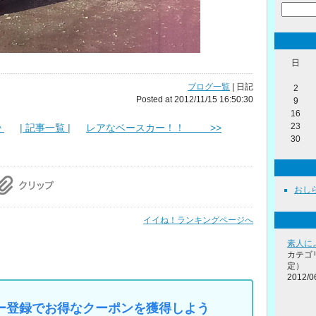
日
ブログ一覧
| 日記
2
Posted at 2012/11/15 16:50:30
9
16
23
＾
| 記事一覧 |
レアなベースカー！！ >>
30
おしらせ
イイね！ランキングページへ
素人に
カテゴ
定）
2012/0
マイカー登録でお得なクーポンを獲得しよう