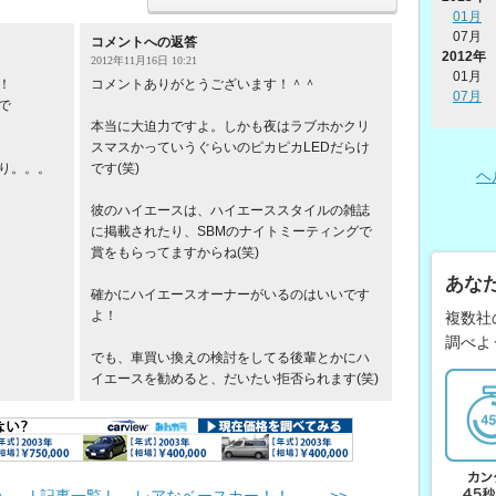
01月
07月
コメントへの返答
2012年
2012年11月16日 10:21
01月
！
コメントありがとうございます！＾＾
07月
で
本当に大迫力ですよ。しかも夜はラブホかクリ
スマスかっていうぐらいのピカピカLEDだらけ
り。。。
です(笑)
ヘ
彼のハイエースは、ハイエーススタイルの雑誌
に掲載されたり、SBMのナイトミーティングで
賞をもらってますからね(笑)
あな
確かにハイエースオーナーがいるのはいいです
よ！
複数社
調べよ
でも、車買い換えの検討をしてる後輩とかにハ
イエースを勧めると、だいたい拒否られます(笑)
＾
| 記事一覧 |
レアなベースカー！！ >>