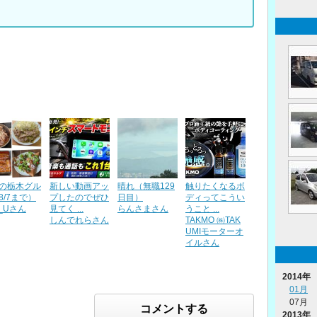
の栃木グル
新しい動画アッ
晴れ（無職129
触りたくなるボ
8/7まで）
プしたのでぜひ
日目）
ディってこうい
J_Uさん
見てく ...
らんさまさん
うこと ...
しんでれらさん
TAKMO ㈱TAK
UMIモーターオ
イルさん
2014年
01月
07月
コメントする
2013年