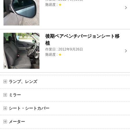
難易度 :
★
後期ペアベンチバージョンシート移
植
作業日 : 2012年9月26日
難易度 :
★
ランプ、レンズ
ミラー
シート・シートカバー
メーター