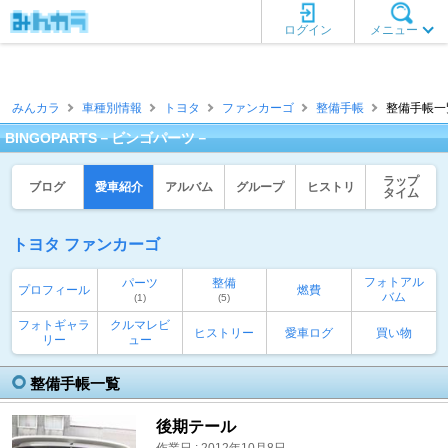
ログイン
メニュー
みんカラ
車種別情報
トヨタ
ファンカーゴ
整備手帳
整備手帳一覧
BINGOPARTS－ビンゴパーツ－
ラップ
ブログ
愛車紹介
アルバム
グループ
ヒストリ
タイム
トヨタ ファンカーゴ
フォトアル
パーツ
整備
プロフィール
燃費
バム
(1)
(5)
フォトギャラ
クルマレビ
ヒストリー
愛車ログ
買い物
リー
ュー
整備手帳一覧
後期テール