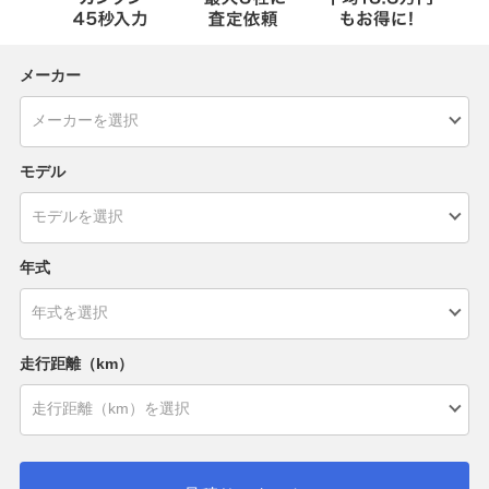
メーカー
モデル
年式
走行距離（km）