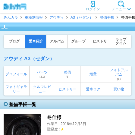
ログイン
メニュー
みんカラ
車種別情報
アウディ
A3（セダン）
整備手帳
整備手帳一
_I_
ラップ
ブログ
愛車紹介
アルバム
グループ
ヒストリ
タイム
アウディ A3（セダン）
フォトアル
パーツ
整備
プロフィール
燃費
バム
(31)
(6)
(1)
フォトギャラ
クルマレビ
ヒストリー
愛車ログ
買い物
リー
ュー
整備手帳一覧
冬仕様
作業日 : 2018年12月3日
難易度 :
★