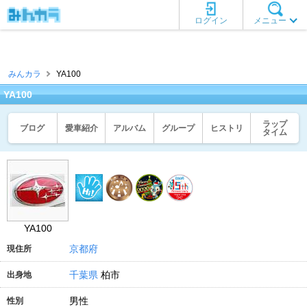
ログイン
メニュー
みんカラ
YA100
YA100
ラップ
ブログ
愛車紹介
アルバム
グループ
ヒストリ
タイム
YA100
京都府
現住所
千葉県
柏市
出身地
男性
性別