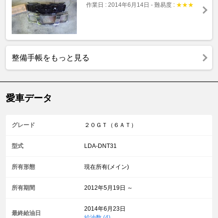
作業日 : 2014年6月14日
-
難易度 :
★
★
★
整備手帳をもっと見る
愛車データ
グレード
２０ＧＴ（６ＡＴ）
型式
LDA-DNT31
所有形態
現在所有(メイン)
所有期間
2012年5月19日 ～
2014年6月23日
最終給油日
給油数 (4)