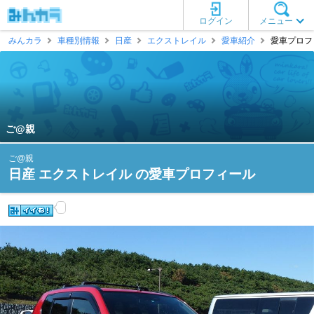
ログイン
メニュー
みんカラ
車種別情報
日産
エクストレイル
愛車紹介
愛車プロフィ
ご@親
ご@親
日産 エクストレイル の愛車プロフィール