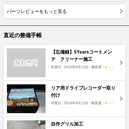
パーツレビューをもっと見る
直近の整備手帳
【忘備録】5Yearsコートメン
テ クリーナー施工
作業日 : 2014年9月13日
-
難易度 :
★
☆
☆
リア用ドライブレコーダー取り
付け
作業日 : 2014年9月13日
-
難易度 :
★
☆
☆
自作グリル加工