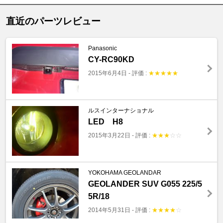
直近のパーツレビュー
Panasonic
CY-RC90KD
2015年6月4日
-
評価 :
★
★
★
★
★
ルスインターナショナル
LED H8
2015年3月22日
-
評価 :
★
★
★
☆
☆
YOKOHAMA GEOLANDAR
GEOLANDER SUV G055 225/5
5R/18
2014年5月31日
-
評価 :
★
★
★
★
☆