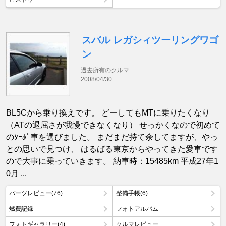
スバル レガシィツーリングワゴ
ン
過去所有のクルマ
2008/04/30
BL5Cから乗り換えです。 どーしてもMTに乗りたくなり
（ATの退屈さが我慢できなくなり） せっかくなので初めて
のﾀｰﾎﾞ車を選びました。 まだまだ持て余してますが、やっ
との思いで見つけ、 はるばる東京からやってきた愛車です
ので大事に乗っていきます。 納車時：15485km 平成27年1
0月 ...
パーツレビュー(76)
整備手帳(6)
燃費記録
フォトアルバム
フォトギャラリー(4)
クルマレビュー