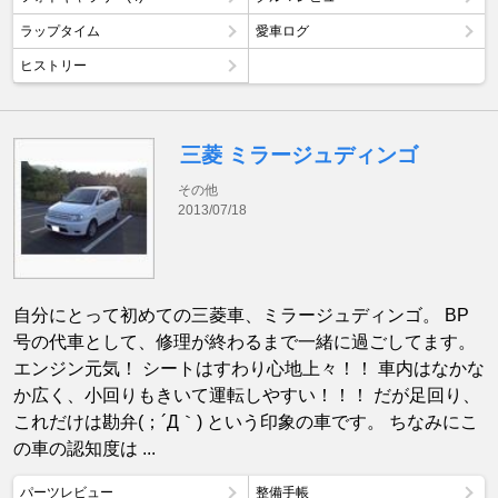
ラップタイム
愛車ログ
ヒストリー
三菱 ミラージュディンゴ
その他
2013/07/18
自分にとって初めての三菱車、ミラージュディンゴ。 BP
号の代車として、修理が終わるまで一緒に過ごしてます。
エンジン元気！ シートはすわり心地上々！！ 車内はなかな
か広く、小回りもきいて運転しやすい！！！ だが足回り、
これだけは勘弁(；´Д｀) という印象の車です。 ちなみにこ
の車の認知度は ...
パーツレビュー
整備手帳