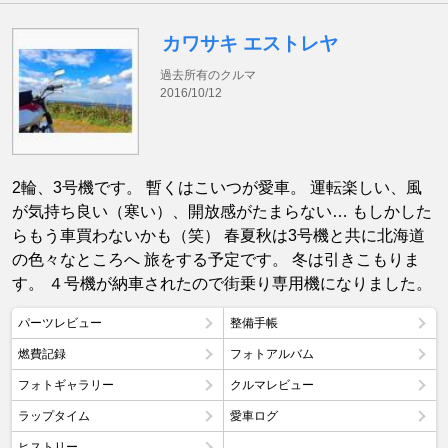
カワサキ エストレヤ
過去所有のクルマ
2016/10/12
2輪、3号機です。 暫くはこいつが愛車。 運転楽しい、風
が気持ち良い（寒い）、開放感がたまらない… もしかした
らもう車買わないかも（笑） 春夏秋は3号機と共に北海道
の色々なところへ 旅をする予定です。 冬は引きこもりま
す。 ４号機が納車されたので街乗り専用機になりました。
パーツレビュー
整備手帳
燃費記録
フォトアルバム
フォトギャラリー
クルマレビュー
ラップタイム
愛車ログ
ヒストリー